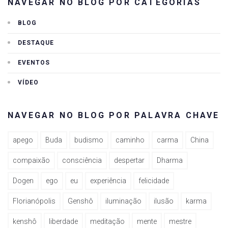
NAVEGAR NO BLOG POR CATEGORIAS
BLOG
DESTAQUE
EVENTOS
VÍDEO
NAVEGAR NO BLOG POR PALAVRA CHAVE
apego
Buda
budismo
caminho
carma
China
compaixão
consciência
despertar
Dharma
Dogen
ego
eu
experiência
felicidade
Florianópolis
Genshô
iluminação
ilusão
karma
kenshô
liberdade
meditação
mente
mestre