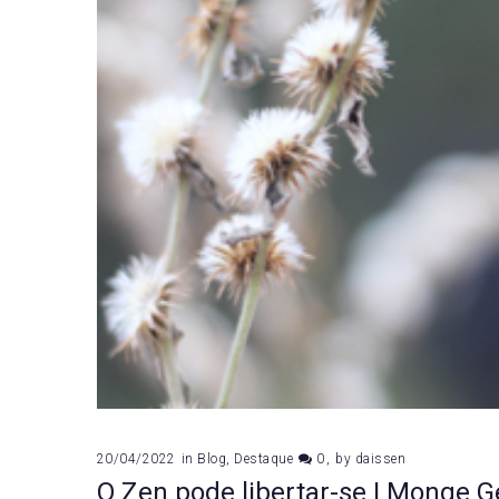
20/04/2022
in
Blog
,
Destaque
0
by
daissen
O Zen pode libertar-se | Monge 