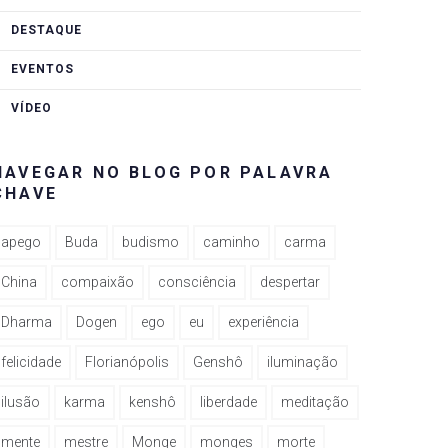
DESTAQUE
EVENTOS
VÍDEO
NAVEGAR NO BLOG POR PALAVRA
CHAVE
apego
Buda
budismo
caminho
carma
China
compaixão
consciência
despertar
Dharma
Dogen
ego
eu
experiência
felicidade
Florianópolis
Genshô
iluminação
ilusão
karma
kenshô
liberdade
meditação
mente
mestre
Monge
monges
morte