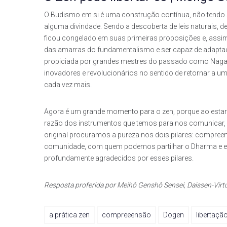
O Budismo em si é uma construção contínua, não tendo 
alguma divindade. Sendo a descoberta de leis naturais,
ficou congelado em suas primeiras proposições e, assi
das amarras do fundamentalismo e ser capaz de adapt
propiciada por grandes mestres do passado como Nagarj
inovadores e revolucionários no sentido de retornar a u
cada vez mais.
Agora é um grande momento para o zen, porque ao esta
razão dos instrumentos que temos para nos comunicar, o 
original procuramos a pureza nos dois pilares: compreens
comunidade, com quem podemos partilhar o Dharma e en
profundamente agradecidos por esses pilares.
Resposta proferida por Meihô Genshô Sensei, Daissen-Virt
a prática zen
compreeensão
Dogen
libertaçã