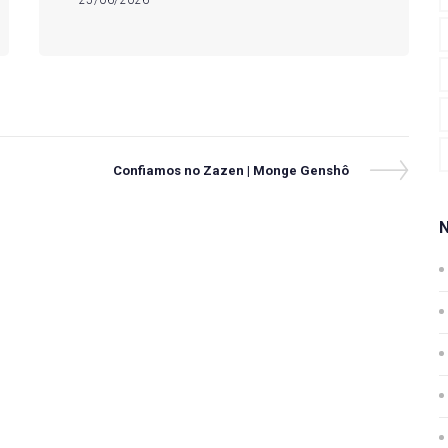
25/06/2026
Next
Confiamos no Zazen | Monge Genshô
Post