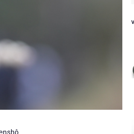
f
Genshô