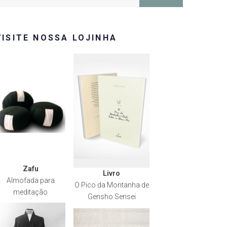
or:
VISITE NOSSA LOJINHA
Zafu
Livro
Almofada para
O Pico da Montanha de
meditação
Gensho Sensei