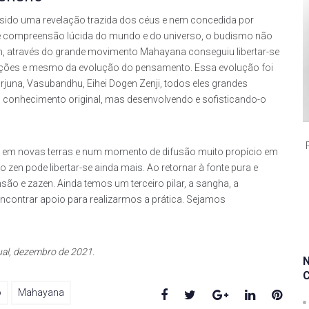
sido uma revelação trazida dos céus e nem concedida por
 de compreensão lúcida do mundo e do universo, o budismo não
m, através do grande movimento Mahayana conseguiu libertar-se
ações e mesmo da evolução do pensamento. Essa evolução foi
una, Vasubandhu, Eihei Dogen Zenji, todos eles grandes
m conhecimento original, mas desenvolvendo e sofisticando-o
r em novas terras e num momento de difusão muito propício em
zen pode libertar-se ainda mais. Ao retornar à fonte pura e
ão e zazen. Ainda temos um terceiro pilar, a sangha, a
contrar apoio para realizarmos a prática. Sejamos
ual, dezembro de 2021.
Facebook
Twitter
Google+
LinkedIn
Pinte
o
Mahayana