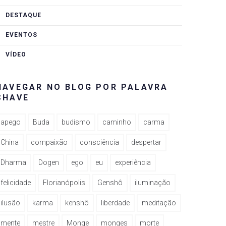
DESTAQUE
EVENTOS
VÍDEO
NAVEGAR NO BLOG POR PALAVRA
CHAVE
apego
Buda
budismo
caminho
carma
China
compaixão
consciência
despertar
Dharma
Dogen
ego
eu
experiência
felicidade
Florianópolis
Genshô
iluminação
ilusão
karma
kenshô
liberdade
meditação
mente
mestre
Monge
monges
morte