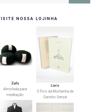
or:
VISITE NOSSA LOJINHA
Zafu
Livro
Almofada para
O Pico da Montanha de
meditação
Gensho Sensei