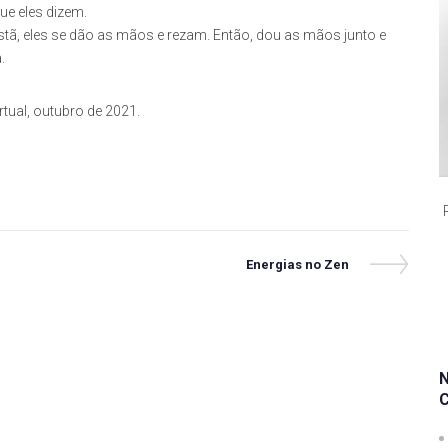
ue eles dizem.
stã, eles se dão as mãos e rezam. Então, dou as mãos junto e
.
tual, outubro de 2021.
Next
Energias no Zen
Post