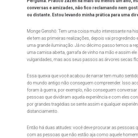
Pergunta: Pratico zazen há mais ou menos um ano, ma
conversas e amizades, não fico reclamando nem gost
ou distante. Estou levando minha prática para uma di
Monge Genshō:
Tem uma coisa muito interessante na hi
ele tem as primeiras realizações, depois vai progredind
uma grande iluminação. Já no décimo passo temos a re
uma camisa aberta, garrafa de vinho na mão e assim ele
vulgaridades, mas aos seus passos as árvores secas fl
Essa queixa que você acabou de narrar tem muito sen
do mundo antigo não conseguem compreender. Isso aco
foram à guerra, por exemplo, não conseguem conversar
pessoas que dividiram aquela experiência e com eles c
por grandes tragédias se sente assim e qualquer exper
distanciamento.
Então há duas atitudes: você deve procurar as pessoas
com as pessoas que não estão aja como aquele homem qu