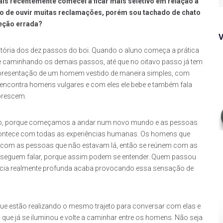
f
is recentemente comecei a ficar mais seletivo em relação a
o de ouvir muitas reclamações, porém sou tachado de chato
reção errada?
stória dos dez passos do boi. Quando o aluno começa a prática
o e caminhando os demais passos, até que no oitavo passo já tem
presentação de um homem vestido de maneira simples, com
 encontra homens vulgares e com eles ele bebe e também fala
orescem.
tido, porque começamos a andar num novo mundo e as pessoas
ntece com todas as experiências humanas. Os homens que
 com as pessoas que não estavam lá, então se reúnem com as
onseguem falar, porque assim podem se entender. Quem passou
iência realmente profunda acaba provocando essa sensação de
 que estão realizando o mesmo
trajeto para conversar com elas e
e já se iluminou e volte a caminhar entre os homens. Não seja