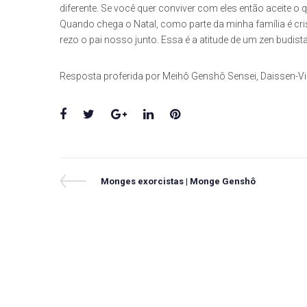
diferente. Se você quer conviver com eles então aceite o q
Quando chega o Natal, como parte da minha família é cri
rezo o pai nosso junto. Essa é a atitude de um zen budista
Resposta proferida por Meihô Genshô Sensei, Daissen-Vir
Facebook
Twitter
Google+
LinkedIn
Pinterest
Navegação
Previous
Monges exorcistas | Monge Genshô
Post
de
Post