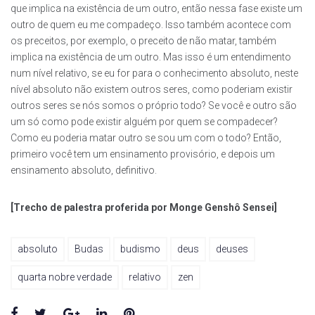
que implica na existência de um outro, então nessa fase existe um
outro de quem eu me compadeço. Isso também acontece com
os preceitos, por exemplo, o preceito de não matar, também
implica na existência de um outro. Mas isso é um entendimento
num nível relativo, se eu for para o conhecimento absoluto, neste
nível absoluto não existem outros seres, como poderiam existir
outros seres se nós somos o próprio todo? Se você e outro são
um só como pode existir alguém por quem se compadecer?
Como eu poderia matar outro se sou um com o todo? Então,
primeiro você tem um ensinamento provisório, e depois um
ensinamento absoluto, definitivo.
[Trecho de palestra proferida por Monge Genshô Sensei]
absoluto
Budas
budismo
deus
deuses
quarta nobre verdade
relativo
zen
Facebook
Twitter
Google+
LinkedIn
Pinterest