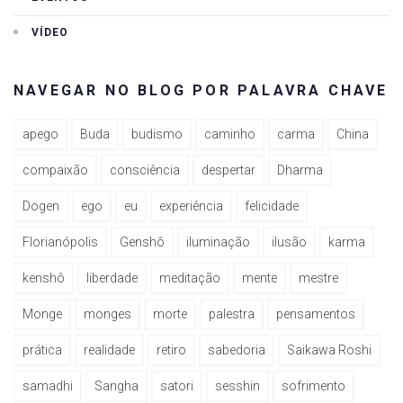
VÍDEO
NAVEGAR NO BLOG POR PALAVRA CHAVE
apego
Buda
budismo
caminho
carma
China
compaixão
consciência
despertar
Dharma
Dogen
ego
eu
experiência
felicidade
Florianópolis
Genshô
iluminação
ilusão
karma
kenshô
liberdade
meditação
mente
mestre
Monge
monges
morte
palestra
pensamentos
prática
realidade
retiro
sabedoria
Saikawa Roshi
samadhi
Sangha
satori
sesshin
sofrimento