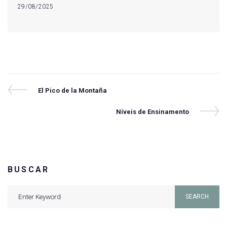
29/08/2025
Navegação
Previous
El Pico de la Montaña
Post
de
Next
Níveis de Ensinamento
Post
Post
BUSCAR
Search
SEARCH
for: