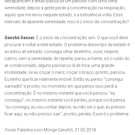
desaparecem e então passa-se um período com uma certa
serenidade, depois a gente perde a concentração na respiração,
aquilo que me levou naquele estado, e a turbulência volta. Esse
intervalo de aparente serenidade, isso é o início da concentração?
Genshō Sensei:
É o início da concentração sim. O que você deve
procurar é voltar a este estado. O problema desse tipo de estado é:
eu estou ali sentado, consegui olhar direitinho, ouvir, respirei,
calmo, vem a serenidade, de repente, parou a mente, só o ruído do
ar-condicionado, alguns pássaros lá de fora, uma grande
imobilidade, se eu coçar o nariz, coçar o braço, pronto, passou.
Eu tenho que ficar realmente imóvel. Então eu penso “consegui
samadhi” e pronto, no momento em que penso isso perdi a
concentração. É no mesmo instante que você pensou: “eu
consegui”, no mesmo instante você perdeu, porque você pensa
“eu consegui, eu vou contar depois, eu não sei o quê, eu preciso
ficar aqui, eu não preciso sair”, pronto, perdeu. Esse é o problema.
Fonte
: Palestra com Monge Genshô, 31.05.2018.