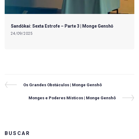
Sandōkai: Sexta Estrofe – Parte 3 | Monge Genshō
24/09/2025
Navegação
Previous
Os Grandes Obstáculos | Monge Genshô
Post
de
Next
Monges e Poderes Místicos | Monge Genshô
Post
Post
BUSCAR