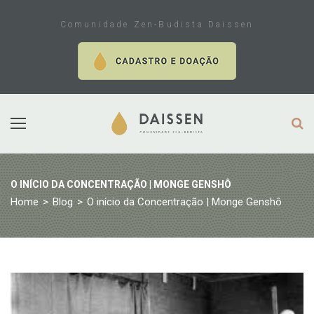
Skip
to
Comunidade Zen-Budista Daissen
content
O INÍCIO DA CONCENTRAÇÃO | MONGE GENSHÔ
Home
>
Blog
>
O início da Concentração | Monge Genshô