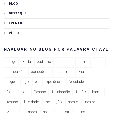
BLOG
DESTAQUE
EVENTOS
VÍDEO
NAVEGAR NO BLOG POR PALAVRA CHAVE
apego
Buda
budismo
caminho
carma
China
compaixão
consciência
despertar
Dharma
Dogen
ego
eu
experiência
felicidade
Florianópolis
Genshô
iluminação
ilusão
karma
kenshô
liberdade
meditação
mente
mestre
Monge
monges
morte
palestra
pensamentos