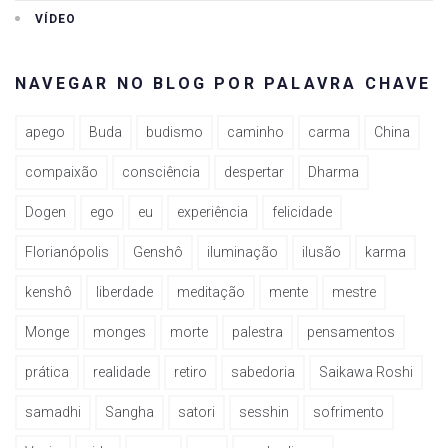
VÍDEO
NAVEGAR NO BLOG POR PALAVRA CHAVE
apego
Buda
budismo
caminho
carma
China
compaixão
consciência
despertar
Dharma
Dogen
ego
eu
experiência
felicidade
Florianópolis
Genshô
iluminação
ilusão
karma
kenshô
liberdade
meditação
mente
mestre
Monge
monges
morte
palestra
pensamentos
prática
realidade
retiro
sabedoria
Saikawa Roshi
samadhi
Sangha
satori
sesshin
sofrimento