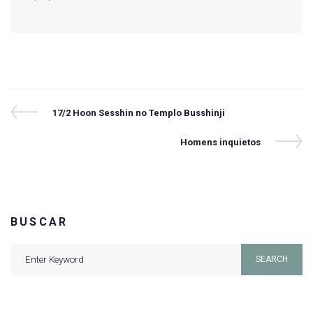
Navegação
Previous
17/2 Hoon Sesshin no Templo Busshinji
Post
de
Next
Homens inquietos
Post
Post
BUSCAR
Search
SEARCH
for: