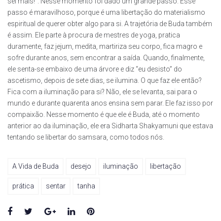
sei mais!”. Nesse momento foi dado um grande passo. Esse
passo é maravilhoso, porque é uma libertação do materialismo
espiritual de querer obter algo para si. A trajetória de Buda também
é assim. Ele parte à procura de mestres de yoga, pratica
duramente, faz jejum, medita, martiriza seu corpo, fica magro e
sofre durante anos, sem encontrar a saída. Quando, finalmente,
ele senta-se embaixo de uma árvore e diz “eu desisto” do
ascetismo, depois de sete dias, se ilumina. O que faz ele então?
Fica com a iluminação para si? Não, ele se levanta, sai para o
mundo e durante quarenta anos ensina sem parar. Ele faz isso por
compaixão. Nesse momento é que ele é Buda, até o momento
anterior ao da iluminação, ele era Sidharta Shakyamuni que estava
tentando se libertar do samsara, como todos nós.
A Vida de Buda
desejo
iluminação
libertação
prática
sentar
tanha
Facebook
Twitter
Google+
LinkedIn
Pinterest