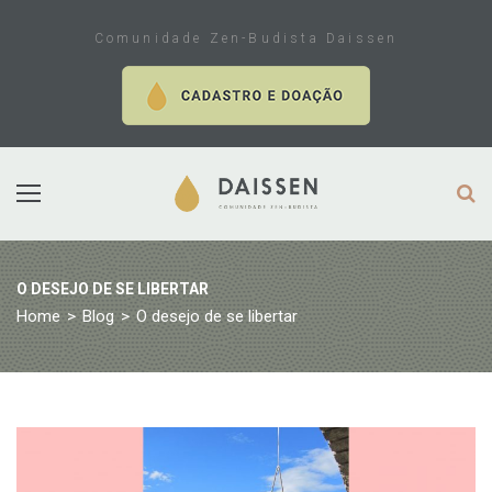
Skip
to
Comunidade Zen-Budista Daissen
content
O DESEJO DE SE LIBERTAR
Home
>
Blog
>
O desejo de se libertar