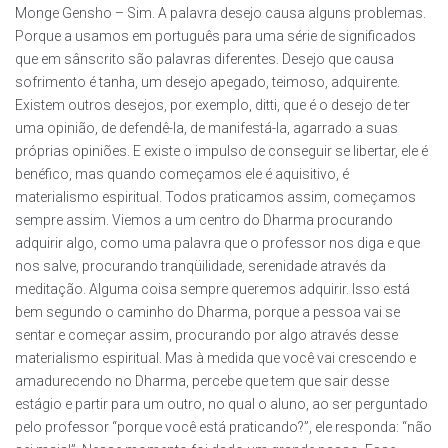
Monge Gensho – Sim. A palavra desejo causa alguns problemas.
Porque a usamos em português para uma série de significados
que em sânscrito são palavras diferentes. Desejo que causa
sofrimento é tanha, um desejo apegado, teimoso, adquirente.
Existem outros desejos, por exemplo, ditti, que é o desejo de ter
uma opinião, de defendê-la, de manifestá-la, agarrado a suas
próprias opiniões. E existe o impulso de conseguir se libertar, ele é
benéfico, mas quando começamos ele é aquisitivo, é
materialismo espiritual. Todos praticamos assim, começamos
sempre assim. Viemos a um centro do Dharma procurando
adquirir algo, como uma palavra que o professor nos diga e que
nos salve, procurando tranqüilidade, serenidade através da
meditação. Alguma coisa sempre queremos adquirir. Isso está
bem segundo o caminho do Dharma, porque a pessoa vai se
sentar e começar assim, procurando por algo através desse
materialismo espiritual. Mas à medida que você vai crescendo e
amadurecendo no Dharma, percebe que tem que sair desse
estágio e partir para um outro, no qual o aluno, ao ser perguntado
pelo professor “porque você está praticando?”, ele responda: “não