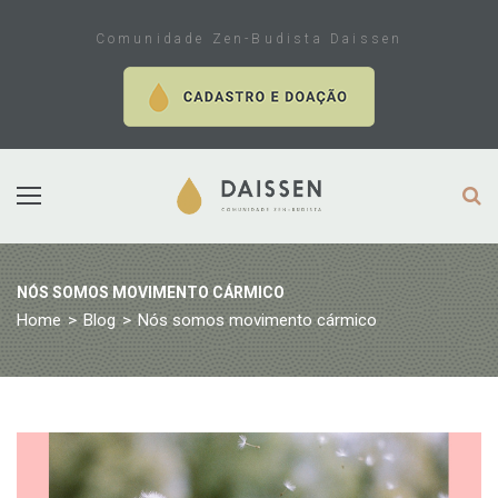
Skip
to
Comunidade Zen-Budista Daissen
content
NÓS SOMOS MOVIMENTO CÁRMICO
Home
>
Blog
>
Nós somos movimento cármico