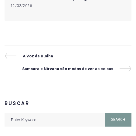
12/03/2026
Navegação
Previous
A Voz de Budha
Post
de
Next
Samsara e Nirvana são modos de ver as coisas
Post
Post
BUSCAR
Search
SEARCH
for: