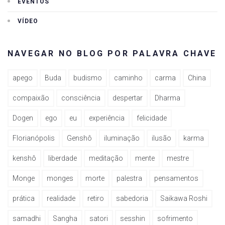
EVENTOS
VÍDEO
NAVEGAR NO BLOG POR PALAVRA CHAVE
apego
Buda
budismo
caminho
carma
China
compaixão
consciência
despertar
Dharma
Dogen
ego
eu
experiência
felicidade
Florianópolis
Genshô
iluminação
ilusão
karma
kenshô
liberdade
meditação
mente
mestre
Monge
monges
morte
palestra
pensamentos
prática
realidade
retiro
sabedoria
Saikawa Roshi
samadhi
Sangha
satori
sesshin
sofrimento