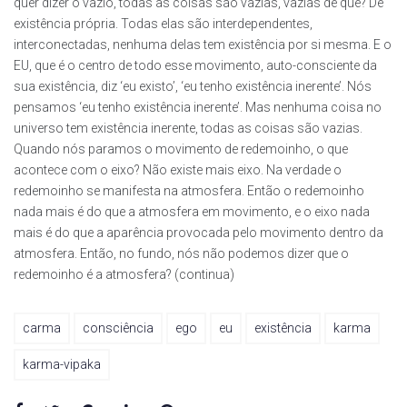
quer dizer o vazio, todas as coisas são vazias, vazias de que? De
existência própria. Todas elas são interdependentes,
interconectadas, nenhuma delas tem existência por si mesma. E o
EU, que é o centro de todo esse movimento, auto-consciente da
sua existência, diz ‘eu existo’, ‘eu tenho existência inerente’. Nós
pensamos ‘eu tenho existência inerente’. Mas nenhuma coisa no
universo tem existência inerente, todas as coisas são vazias.
Quando nós paramos o movimento de redemoinho, o que
acontece com o eixo? Não existe mais eixo. Na verdade o
redemoinho se manifesta na atmosfera. Então o redemoinho
nada mais é do que a atmosfera em movimento, e o eixo nada
mais é do que a aparência provocada pelo movimento dentro da
atmosfera. Então, no fundo, nós não podemos dizer que o
redemoinho é a atmosfera? (continua)
carma
consciência
ego
eu
existência
karma
karma-vipaka