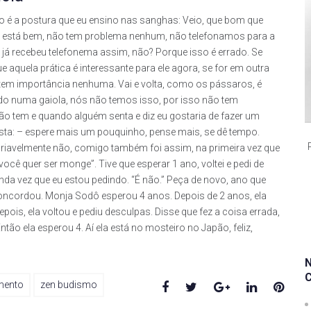
 é a postura que eu ensino nas sanghas: Veio, que bom que
is, está bem, não tem problema nenhum, não telefonamos para a
já recebeu telefonema assim, não? Porque isso é errado. Se
e aquela prática é interessante para ele agora, se for em outra
o tem importância nenhuma. Vai e volta, como os pássaros, é
do numa gaiola, nós não temos isso, por isso não tem
o tem e quando alguém senta e diz eu gostaria de fazer um
osta: – espere mais um pouquinho, pense mais, se dê tempo.
riavelmente não, comigo também foi assim, na primeira vez que
cê quer ser monge”. Tive que esperar 1 ano, voltei e pedi de
nda vez que eu estou pedindo. “É não.” Peça de novo, ano que
 concordou. Monja Sodô esperou 4 anos. Depois de 2 anos, ela
pois, ela voltou e pediu desculpas. Disse que fez a coisa errada,
ntão ela esperou 4. Aí ela está no mosteiro no Japão, feliz,
Facebook
Twitter
Google+
LinkedIn
Pinte
mento
zen budismo