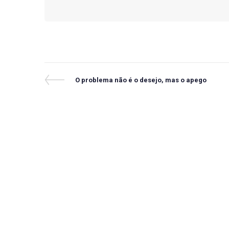
Navegação
Previous
O problema não é o desejo, mas o apego
Post
de
Post