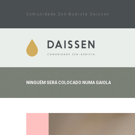
Skip
to
Comunidade Zen-Budista Daissen
content
NINGUÉM SERÁ COLOCADO NUMA GAIOLA