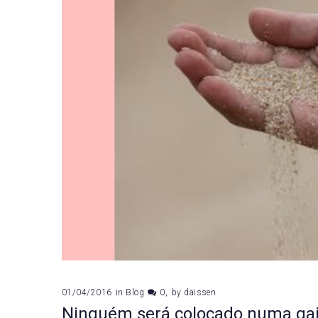
01/04/2016
in
Blog
0
by
daissen
Ninguém será colocado numa gai