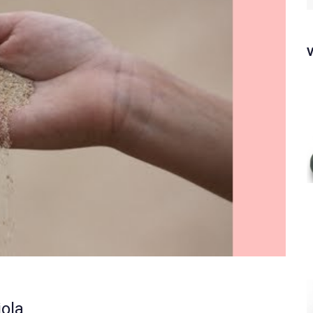
f
ola