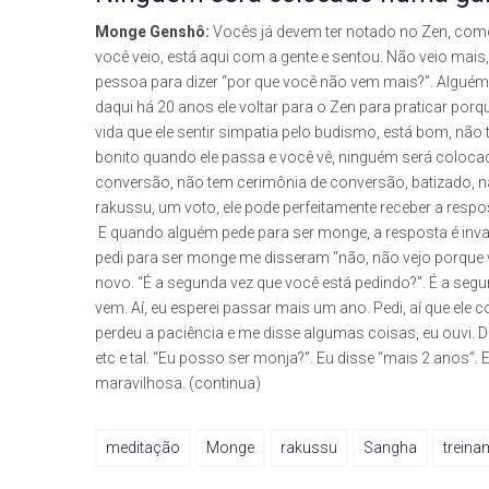
Monge Genshô:
Vocês já devem ter notado no Zen, como
você veio, está aqui com a gente e sentou. Não veio ma
pessoa para dizer “por que você não vem mais?”. Alguém 
daqui há 20 anos ele voltar para o Zen para praticar porqu
vida que ele sentir simpatia pelo budismo, está bom, nã
bonito quando ele passa e você vê, ninguém será coloca
conversão, não tem cerimônia de conversão, batizado, nã
rakussu, um voto, ele pode perfeitamente receber a resp
E quando alguém pede para ser monge, a resposta é inva
pedi para ser monge me disseram “não, não vejo porque vo
novo. “É a segunda vez que você está pedindo?”. É a segu
vem. Aí, eu esperei passar mais um ano. Pedi, aí que ele
perdeu a paciência e me disse algumas coisas, eu ouvi. De
etc e tal. “Eu posso ser monja?”. Eu disse “mais 2 anos”. E
maravilhosa. (continua)
meditação
Monge
rakussu
Sangha
treina