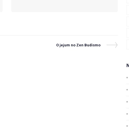
Next
O jejum no Zen Budismo
Post