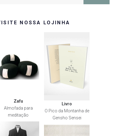
or:
VISITE NOSSA LOJINHA
Zafu
Livro
Almofada para
O Pico da Montanha de
meditação
Gensho Sensei