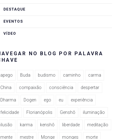
DESTAQUE
EVENTOS
VÍDEO
NAVEGAR NO BLOG POR PALAVRA
CHAVE
apego
Buda
budismo
caminho
carma
China
compaixão
consciência
despertar
Dharma
Dogen
ego
eu
experiência
felicidade
Florianópolis
Genshô
iluminação
ilusão
karma
kenshô
liberdade
meditação
mente
mestre
Monge
monges
morte