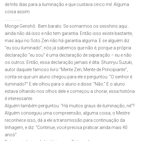
de três dias para a iluminação e que custava cinco mil. Alguma
coisa assim.
………………
Monge Genshô: Bem barato. Se somarmos os sesshins aqui…
ainda não dá isso e não tem garantia. Então isso existe bastante,
mas aqui no Soto Zen não há garantia alguma. E se alguém diz
“eu sou iluminado”, nós já sabemos que não é, porque a própria
declaração “eu sou” é uma declaração de separação – eu e não
os outros. Então, essa declaração jamais é dita. Shunryu Suzuki,
autor daquele famoso livro “Mente Zen, Mente de Principiante”,
conta-se que um aluno chegou para ele e perguntou: “O senhor é
iluminado?” E ele olhou para o aluno e disse: “Não.” E o aluno
estava olhando nos olhos dele e começou a chorar, essa história
é interessante.
Alguém também perguntou: “Há muitos graus de iluminação, né”?
Alguém conseguiu uma compreensão, alguma coisa, o Mestre
reconhece isso, dá a ele a transmissão para continuação da
linhagem, e diz: “Continue, você precisa praticar ainda mais 40
anos”.