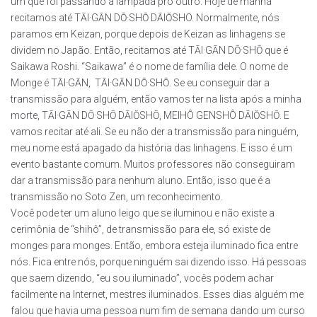
um que foi passando a lâmpada pro outro. Hoje de manhã
recitamos até TĀI·GĀN DŌ·SHŌ DĀIŎSHO. Normalmente, nós
paramos em Keizan, porque depois de Keizan as linhagens se
dividem no Japão. Então, recitamos até TĀI·GĀN DŌ·SHŌ que é
Saikawa Roshi. “Saikawa” é o nome de família dele. O nome de
Monge é TĀI·GĀN, TĀI·GĀN DŌ·SHŌ. Se eu conseguir dar a
transmissão para alguém, então vamos ter na lista após a minha
morte, TĀI·GĀN DŌ·SHŌ DĀIŎSHŌ, MEIHÔ GENSHÔ DĀIŎSHŌ. E
vamos recitar até ali. Se eu não der a transmissão para ninguém,
meu nome está apagado da história das linhagens. E isso é um
evento bastante comum. Muitos professores não conseguiram
dar a transmissão para nenhum aluno. Então, isso que é a
transmissão no Soto Zen, um reconhecimento.
Você pode ter um aluno leigo que se iluminou e não existe a
cerimônia de “shihô”, de transmissão para ele, só existe de
monges para monges. Então, embora esteja iluminado fica entre
nós. Fica entre nós, porque ninguém sai dizendo isso. Há pessoas
que saem dizendo, “eu sou iluminado”, vocês podem achar
facilmente na Internet, mestres iluminados. Esses dias alguém me
falou que havia uma pessoa num fim de semana dando um curso