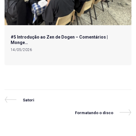
#5 Introdução ao Zen de Dogen – Comentários |
Monge…
14/05/2026
Navegação
Previous
Satori
Post
de
Next
Formatando o disco
Post
Post