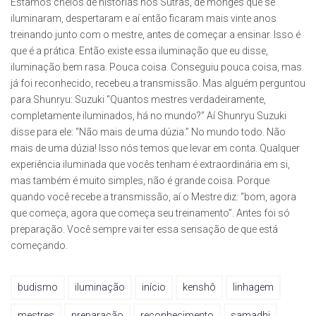
Estamos cheios de histórias nos Sutras, de monges que se
iluminaram, despertaram e aí então ficaram mais vinte anos
treinando junto com o mestre, antes de começar a ensinar. Isso é
que é a prática. Então existe essa iluminação que eu disse,
iluminação bem rasa. Pouca coisa. Conseguiu pouca coisa, mas
já foi reconhecido, recebeu a transmissão. Mas alguém perguntou
para Shunryu: Suzuki “Quantos mestres verdadeiramente,
completamente iluminados, há no mundo?” Aí Shunryu Suzuki
disse para ele: “Não mais de uma dúzia.” No mundo todo. Não
mais de uma dúzia! Isso nós temos que levar em conta. Qualquer
experiência iluminada que vocês tenham é extraordinária em si,
mas também é muito simples, não é grande coisa. Porque
quando você recebe a transmissão, aí o Mestre diz: “bom, agora
que começa, agora que começa seu treinamento”. Antes foi só
preparação. Você sempre vai ter essa sensação de que está
começando.
budismo
iluminação
início
kenshô
linhagem
mestres
preparação
reconhecimento
samadhi