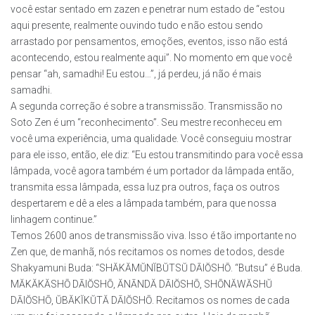
você estar sentado em zazen e penetrar num estado de “estou
aqui presente, realmente ouvindo tudo e não estou sendo
arrastado por pensamentos, emoções, eventos, isso não está
acontecendo, estou realmente aqui”. No momento em que você
pensar “ah, samadhi! Eu estou…”, já perdeu, já não é mais
samadhi.
A segunda correção é sobre a transmissão. Transmissão no
Soto Zen é um “reconhecimento”. Seu mestre reconheceu em
você uma experiência, uma qualidade. Você conseguiu mostrar
para ele isso, então, ele diz: “Eu estou transmitindo para você essa
lâmpada, você agora também é um portador da lâmpada então,
transmita essa lâmpada, essa luz pra outros, faça os outros
despertarem e dê a eles a lâmpada também, para que nossa
linhagem continue.”
Temos 2600 anos de transmissão viva. Isso é tão importante no
Zen que, de manhã, nós recitamos os nomes de todos, desde
Shakyamuni Buda: “SHĂKĂMŬNĬBŬTSŬ DĀIŎSHŌ. “Butsu” é Buda.
MĂKĂKĂSHŌ DĀIŎSHŌ, ĂNĀNDĂ DĀIŎSHŌ, SHŌNĂWĂSHŬ
DĀIŎSHŌ, ŬBĂKĬKŬTĂ DĀIŎSHŌ. Recitamos os nomes de cada