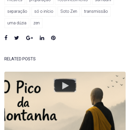
separação
só o início
Soto Zen
transmissão
uma dúzia
zen
Facebook
Twitter
Google+
LinkedIn
Pinterest
RELATED POSTS