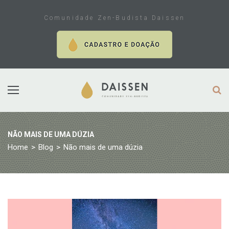
Skip
to
Comunidade Zen-Budista Daissen
content
NÃO MAIS DE UMA DÚZIA
Home
>
Blog
>
Não mais de uma dúzia