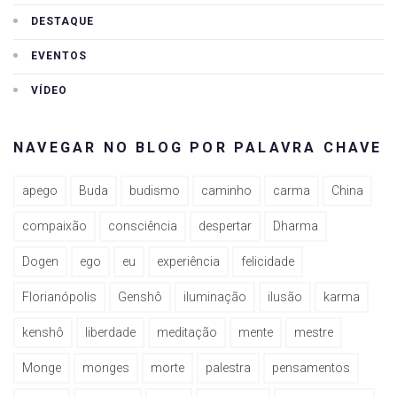
DESTAQUE
EVENTOS
VÍDEO
NAVEGAR NO BLOG POR PALAVRA CHAVE
apego
Buda
budismo
caminho
carma
China
compaixão
consciência
despertar
Dharma
Dogen
ego
eu
experiência
felicidade
Florianópolis
Genshô
iluminação
ilusão
karma
kenshô
liberdade
meditação
mente
mestre
Monge
monges
morte
palestra
pensamentos