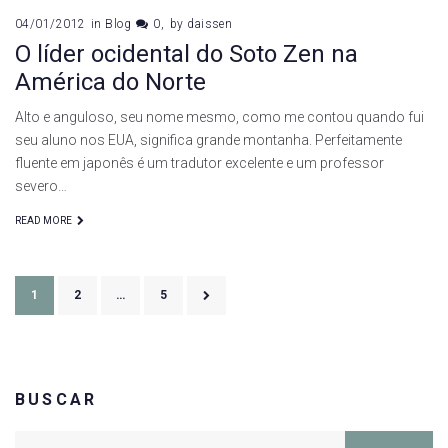
04/01/2012
in
Blog
0
by
daissen
O líder ocidental do Soto Zen na
América do Norte
Alto e anguloso, seu nome mesmo, como me contou quando fui
seu aluno nos EUA, significa grande montanha. Perfeitamente
fluente em japonês é um tradutor excelente e um professor
severo…
READ MORE
Paginação
1
2
…
5
de
posts
BUSCAR
Search