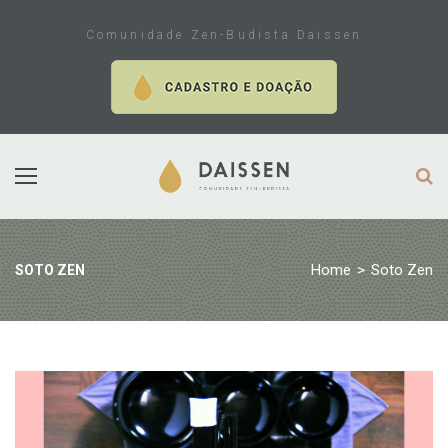
Skip
to
Comunidade Zen-Budista Daissen
content
Home
>
Soto Zen
SOTO ZEN
Tag:
Soto