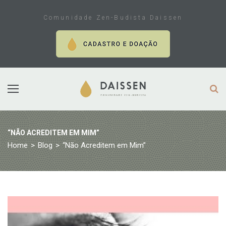
Skip
to
Comunidade Zen-Budista Daissen
content
“NÃO ACREDITEM EM MIM”
Home
>
Blog
>
“Não Acreditem em Mim”