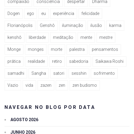
compaixão
consciência
despertar
Dharma
Dogen
ego
eu
experiência
felicidade
Florianópolis
Genshô
iluminação
ilusão
karma
kenshô
liberdade
meditação
mente
mestre
Monge
monges
morte
palestra
pensamentos
prática
realidade
retiro
sabedoria
Saikawa Roshi
samadhi
Sangha
satori
sesshin
sofrimento
Vazio
vida
zazen
zen
zen budismo
NAVEGAR NO BLOG POR DATA
AGOSTO 2026
JUNHO 2026