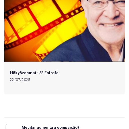
Hōkyōzanmai - 3ª Estrofe
22/07/2025
Navegação
Previous
Meditar aumenta a compaixão?