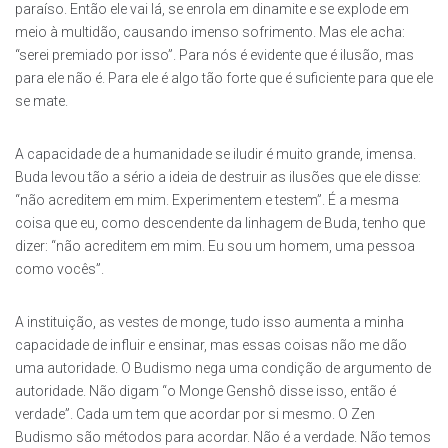
paraíso. Então ele vai lá, se enrola em dinamite e se explode em
meio à multidão, causando imenso sofrimento. Mas ele acha:
“serei premiado por isso”. Para nós é evidente que é ilusão, mas
para ele não é. Para ele é algo tão forte que é suficiente para que ele
se mate.
A capacidade de a humanidade se iludir é muito grande, imensa.
Buda levou tão a sério a ideia de destruir as ilusões que ele disse:
“não acreditem em mim. Experimentem e testem”. É a mesma
coisa que eu, como descendente da linhagem de Buda, tenho que
dizer: “não acreditem em mim. Eu sou um homem, uma pessoa
como vocês”.
A instituição, as vestes de monge, tudo isso aumenta a minha
capacidade de influir e ensinar, mas essas coisas não me dão
uma autoridade. O Budismo nega uma condição de argumento de
autoridade. Não digam “o Monge Genshô disse isso, então é
verdade”. Cada um tem que acordar por si mesmo. O Zen
Budismo são métodos para acordar. Não é a verdade. Não temos