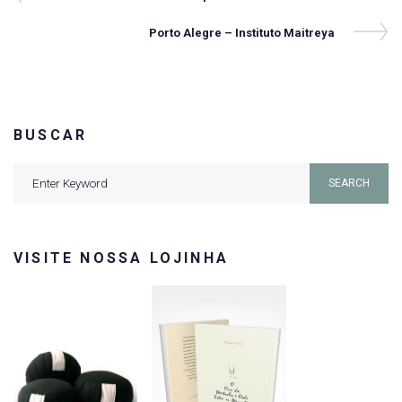
Post
de
Next
Porto Alegre – Instituto Maitreya
Post
Post
BUSCAR
Search
SEARCH
for:
VISITE NOSSA LOJINHA