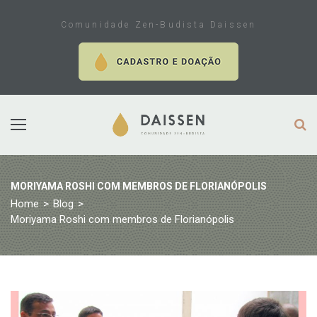
Skip
to
Comunidade Zen-Budista Daissen
content
MORIYAMA ROSHI COM MEMBROS DE FLORIANÓPOLIS
Home
>
Blog
>
Moriyama Roshi com membros de Florianópolis