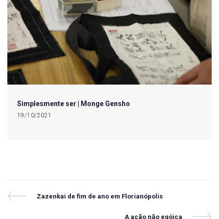
Simplesmente ser | Monge Gensho
19/10/2021
Navegação
Previous
Zazenkai de fim de ano em Florianópolis
Post
de
Next
A ação não egóica