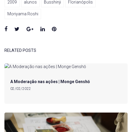
2009
alunos
Busshinji
Florianópolis
Moriyama Roshi
Facebook
Twitter
Google+
LinkedIn
Pinterest
RELATED POSTS
A Moderação nas ações | Monge Genshō
02/02/2022