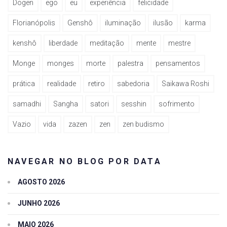
Dogen
ego
eu
experiência
felicidade
Florianópolis
Genshô
iluminação
ilusão
karma
kenshô
liberdade
meditação
mente
mestre
Monge
monges
morte
palestra
pensamentos
prática
realidade
retiro
sabedoria
Saikawa Roshi
samadhi
Sangha
satori
sesshin
sofrimento
Vazio
vida
zazen
zen
zen budismo
NAVEGAR NO BLOG POR DATA
AGOSTO 2026
JUNHO 2026
MAIO 2026