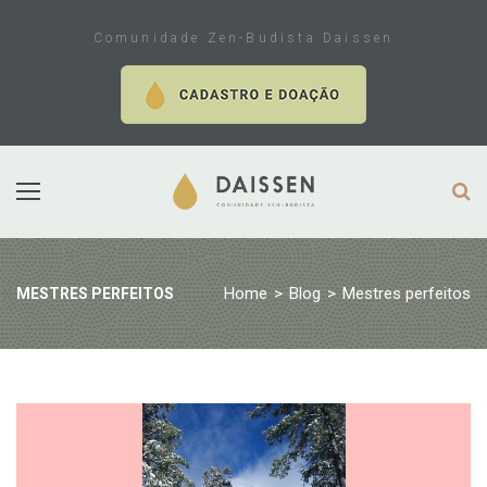
Skip
to
Comunidade Zen-Budista Daissen
content
Home
>
Blog
>
Mestres perfeitos
MESTRES PERFEITOS