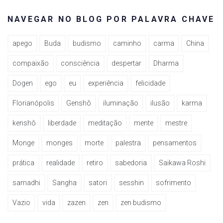
NAVEGAR NO BLOG POR PALAVRA CHAVE
apego
Buda
budismo
caminho
carma
China
compaixão
consciência
despertar
Dharma
Dogen
ego
eu
experiência
felicidade
Florianópolis
Genshô
iluminação
ilusão
karma
kenshô
liberdade
meditação
mente
mestre
Monge
monges
morte
palestra
pensamentos
prática
realidade
retiro
sabedoria
Saikawa Roshi
samadhi
Sangha
satori
sesshin
sofrimento
Vazio
vida
zazen
zen
zen budismo