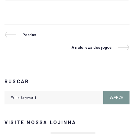
Navegação
Previous
Perdas
Post
de
Next
A natureza dos jogos
Post
Post
BUSCAR
Search
SEARCH
for:
VISITE NOSSA LOJINHA