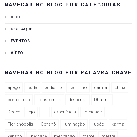
NAVEGAR NO BLOG POR CATEGORIAS
BLOG
DESTAQUE
EVENTOS
VÍDEO
NAVEGAR NO BLOG POR PALAVRA CHAVE
apego
Buda
budismo
caminho
carma
China
compaixão
consciência
despertar
Dharma
Dogen
ego
eu
experiência
felicidade
Florianópolis
Genshô
iluminação
ilusão
karma
kenshô
liberdade
meditação
mente
mestre