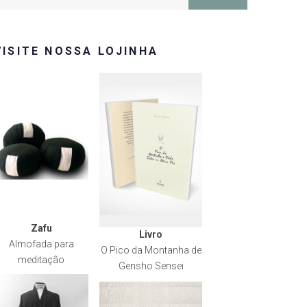
or:
VISITE NOSSA LOJINHA
Zafu
Livro
Almofada para
O Pico da Montanha de
meditação
Gensho Sensei