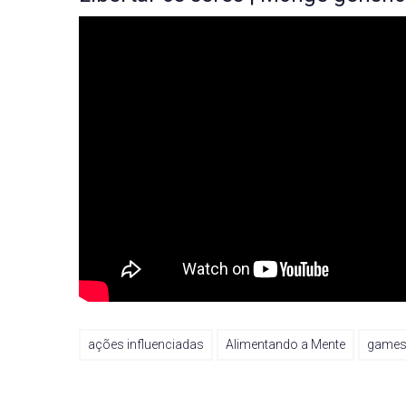
ações influenciadas
Alimentando a Mente
game