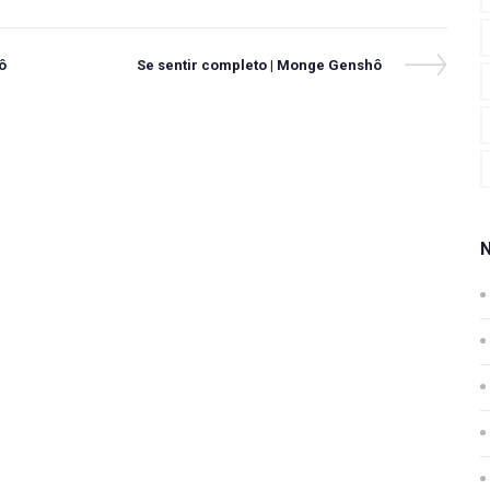
Next
ô
Se sentir completo | Monge Genshô
Post