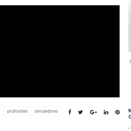
Facebook
Twitter
Google+
LinkedIn
Pinte
s
profissões
simuladores