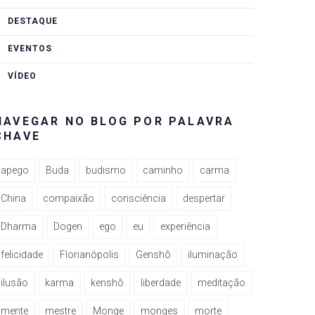
DESTAQUE
EVENTOS
VÍDEO
NAVEGAR NO BLOG POR PALAVRA
CHAVE
apego
Buda
budismo
caminho
carma
China
compaixão
consciência
despertar
Dharma
Dogen
ego
eu
experiência
felicidade
Florianópolis
Genshô
iluminação
ilusão
karma
kenshô
liberdade
meditação
mente
mestre
Monge
monges
morte