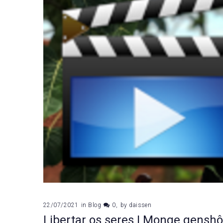
22/07/2021
in
Blog
0
by
daissen
Libertar os seres | Monge genshô