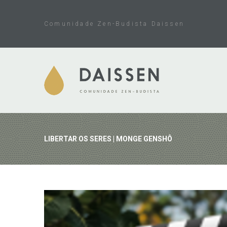
Skip
to
Comunidade Zen-Budista Daissen
content
LIBERTAR OS SERES | MONGE GENSHÔ