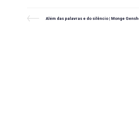
Navegação
Previous
Além das palavras e do silêncio | Monge Gensh
Post
de
Post