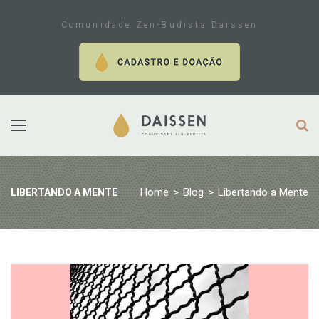
Skip
to
Comunidade Zen-Budista Daissen
content
Home
>
Blog
>
Libertando a Mente
LIBERTANDO A MENTE