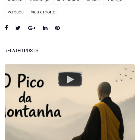
verdade
vida e morte
Facebook
Twitter
Google+
LinkedIn
Pinterest
RELATED POSTS