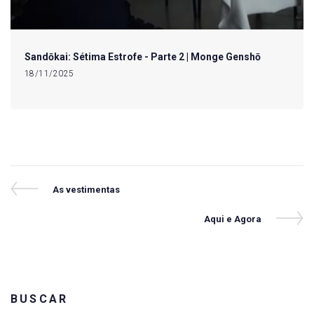
Sandōkai: Sétima Estrofe - Parte 2 | Monge Genshō
18/11/2025
Navegação
Previous
As vestimentas
Post
de
Next
Aqui e Agora
Post
Post
BUSCAR