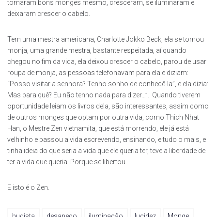
tornaram bons monges mesmo, cresceram, se iluminaram e
deixaram crescer o cabelo.
Tem uma mestra americana, Charlotte Jokko Beck, ela se tornou
monja, uma grande mestra, bastante respeitada, aí quando
chegou no fim da vida, ela deixou crescer o cabelo, parou de usar
roupa de monja, as pessoas telefonavam para ela e diziam:
“Posso visitar a senhora? Tenho sonho de conhecê-la”, e ela dizia:
Mas para quê? Eu não tenho nada para dizer…”. Quando tiverem
oportunidade leiam os livros dela, são interessantes, assim como
de outros monges que optam por outra vida, como Thich Nhat
Han, o Mestre Zen vietnamita, que está morrendo, ele já está
velhinho e passou a vida escrevendo, ensinando, e tudo o mais, e
tinha ideia do que seria a vida que ele queria ter, teve a liberdade de
ter a vida que queria. Porque se libertou.
E isto é o Zen.
budista
desapego
iluminação
lucidez
Monge