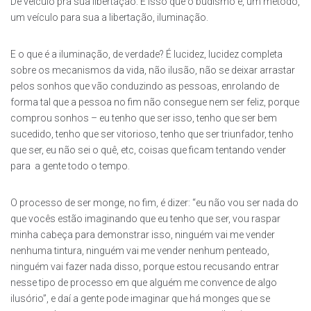
De veículo pra sua libertação. É isso que o budismo é, um método,
um veículo para sua a libertação, iluminação.
E o que é a iluminação, de verdade? É lucidez, lucidez completa
sobre os mecanismos da vida, não ilusão, não se deixar arrastar
pelos sonhos que vão conduzindo as pessoas, enrolando de
forma tal que a pessoa no fim não consegue nem ser feliz, porque
comprou sonhos – eu tenho que ser isso, tenho que ser bem
sucedido, tenho que ser vitorioso, tenho que ser triunfador, tenho
que ser, eu não sei o quê, etc, coisas que ficam tentando vender
para a gente todo o tempo.
O processo de ser monge, no fim, é dizer: “eu não vou ser nada do
que vocês estão imaginando que eu tenho que ser, vou raspar
minha cabeça para demonstrar isso, ninguém vai me vender
nenhuma tintura, ninguém vai me vender nenhum penteado,
ninguém vai fazer nada disso, porque estou recusando entrar
nesse tipo de processo em que alguém me convence de algo
ilusório”, e daí a gente pode imaginar que há monges que se