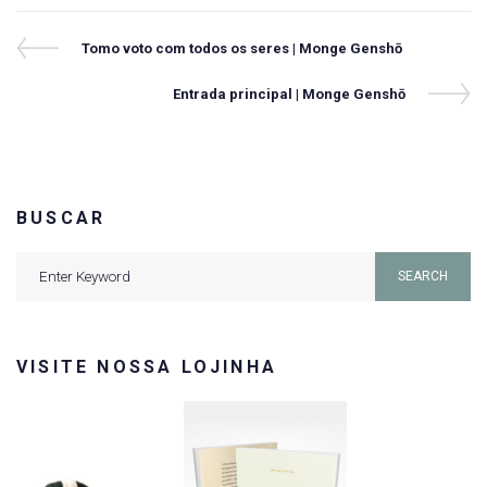
Navegação
Previous
Tomo voto com todos os seres | Monge Genshō
Post
de
Next
Entrada principal | Monge Genshō
Post
Post
BUSCAR
Search
SEARCH
for:
VISITE NOSSA LOJINHA