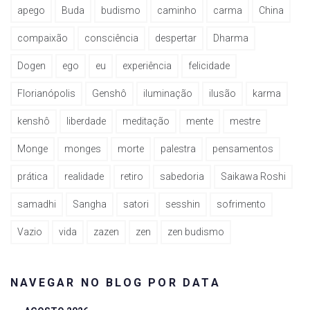
apego
Buda
budismo
caminho
carma
China
compaixão
consciência
despertar
Dharma
Dogen
ego
eu
experiência
felicidade
Florianópolis
Genshô
iluminação
ilusão
karma
kenshô
liberdade
meditação
mente
mestre
Monge
monges
morte
palestra
pensamentos
prática
realidade
retiro
sabedoria
Saikawa Roshi
samadhi
Sangha
satori
sesshin
sofrimento
Vazio
vida
zazen
zen
zen budismo
NAVEGAR NO BLOG POR DATA