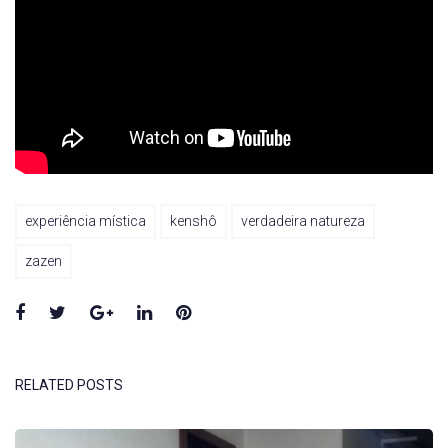
experiência mística
kenshô
verdadeira natureza
zazen
Facebook
Twitter
Google+
LinkedIn
Pinterest
RELATED POSTS