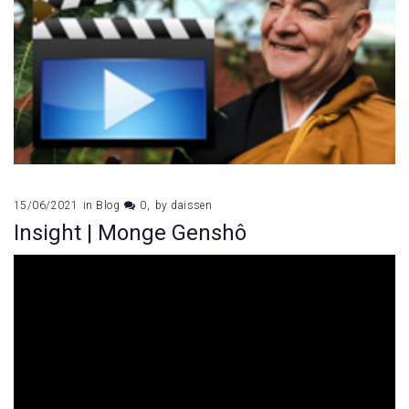
15/06/2021
in
Blog
0
by
daissen
Insight | Monge Genshô