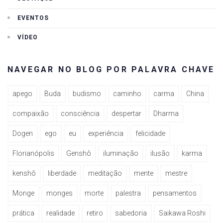
EVENTOS
VÍDEO
NAVEGAR NO BLOG POR PALAVRA CHAVE
apego
Buda
budismo
caminho
carma
China
compaixão
consciência
despertar
Dharma
Dogen
ego
eu
experiência
felicidade
Florianópolis
Genshô
iluminação
ilusão
karma
kenshô
liberdade
meditação
mente
mestre
Monge
monges
morte
palestra
pensamentos
prática
realidade
retiro
sabedoria
Saikawa Roshi