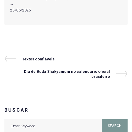
…
26/06/2025
Navegação
Previous
Textos confiáveis
Post
de
Next
Dia de Buda Shakyamuni no calendário oficial
Post
Post
brasileiro
BUSCAR
Search
SEARCH
for: