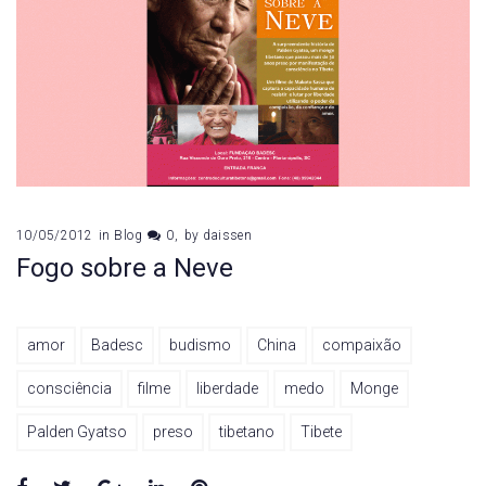
10/05/2012
in
Blog
0
by
daissen
Fogo sobre a Neve
amor
Badesc
budismo
China
compaixão
consciência
filme
liberdade
medo
Monge
Palden Gyatso
preso
tibetano
Tibete