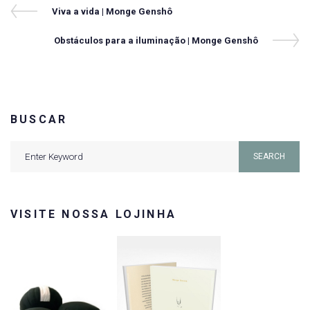
Navegação
Previous
Viva a vida | Monge Genshô
Post
de
Next
Obstáculos para a iluminação | Monge Genshô
Post
Post
BUSCAR
Search
SEARCH
for:
VISITE NOSSA LOJINHA