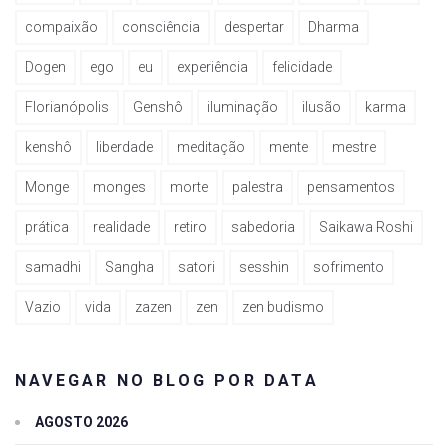
compaixão
consciência
despertar
Dharma
Dogen
ego
eu
experiência
felicidade
Florianópolis
Genshô
iluminação
ilusão
karma
kenshô
liberdade
meditação
mente
mestre
Monge
monges
morte
palestra
pensamentos
prática
realidade
retiro
sabedoria
Saikawa Roshi
samadhi
Sangha
satori
sesshin
sofrimento
Vazio
vida
zazen
zen
zen budismo
NAVEGAR NO BLOG POR DATA
AGOSTO 2026