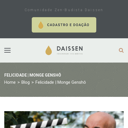
Skip
to
Comunidade Zen-Budista Daissen
content
FELICIDADE | MONGE GENSHÔ
Home
>
Blog
>
Felicidade | Monge Genshô