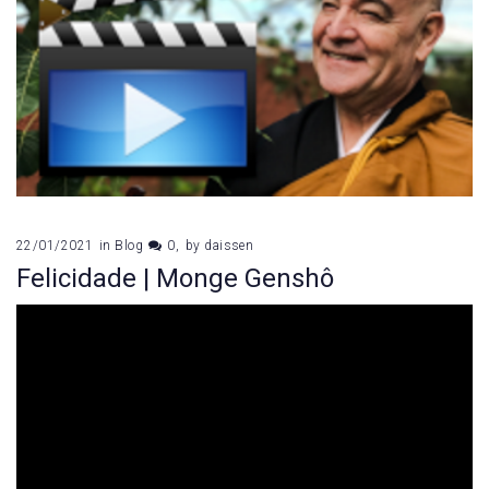
22/01/2021
in
Blog
0
by
daissen
Felicidade | Monge Genshô