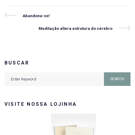
Navegação
Previous
Abandona-os!
Post
de
Next
Meditação altera estrutura do cérebro
Post
Post
BUSCAR
Search
SEARCH
for:
VISITE NOSSA LOJINHA