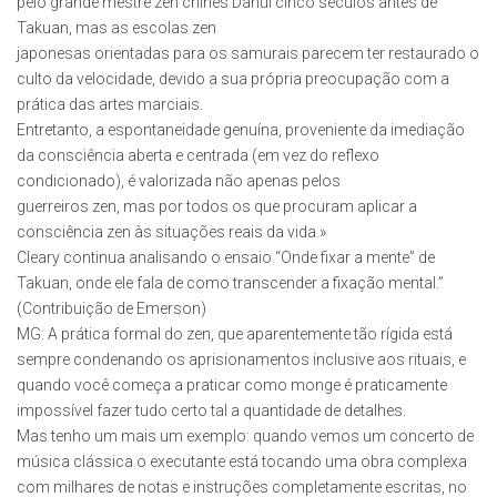
pelo grande mestre zen chinês Dahui cinco séculos antes de
Takuan, mas as escolas zen
japonesas orientadas para os samurais parecem ter restaurado o
culto da velocidade, devido a sua própria preocupação com a
prática das artes marciais.
Entretanto, a espontaneidade genuína, proveniente da imediação
da consciência aberta e centrada (em vez do reflexo
condicionado), é valorizada não apenas pelos
guerreiros zen, mas por todos os que procuram aplicar a
consciência zen às situações reais da vida.»
Cleary continua analisando o ensaio “Onde fixar a mente” de
Takuan, onde ele fala de como transcender a fixação mental.”
(Contribuição de Emerson)
MG: A prática formal do zen, que aparentemente tão rígida está
sempre condenando os aprisionamentos inclusive aos rituais, e
quando você começa a praticar como monge é praticamente
impossível fazer tudo certo tal a quantidade de detalhes.
Mas tenho um mais um exemplo: quando vemos um concerto de
música clássica o executante está tocando uma obra complexa
com milhares de notas e instruções completamente escritas, no