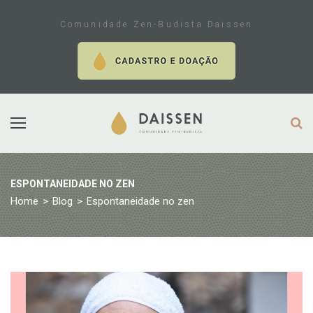
Skip
to
Comunidade Zen-Budista Daissen
content
ESPONTANEIDADE NO ZEN
Home
>
Blog
>
Espontaneidade no zen