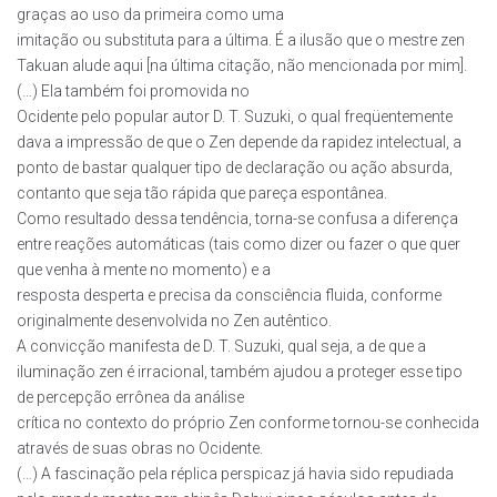
graças ao uso da primeira como uma
imitação ou substituta para a última. É a ilusão que o mestre zen
Takuan alude aqui [na última citação, não mencionada por mim].
(…) Ela também foi promovida no
Ocidente pelo popular autor D. T. Suzuki, o qual freqüentemente
dava a impressão de que o Zen depende da rapidez intelectual, a
ponto de bastar qualquer tipo de declaração ou ação absurda,
contanto que seja tão rápida que pareça espontânea.
Como resultado dessa tendência, torna-se confusa a diferença
entre reações automáticas (tais como dizer ou fazer o que quer
que venha à mente no momento) e a
resposta desperta e precisa da consciência fluida, conforme
originalmente desenvolvida no Zen autêntico.
A convicção manifesta de D. T. Suzuki, qual seja, a de que a
iluminação zen é irracional, também ajudou a proteger esse tipo
de percepção errônea da análise
crítica no contexto do próprio Zen conforme tornou-se conhecida
através de suas obras no Ocidente.
(…) A fascinação pela réplica perspicaz já havia sido repudiada