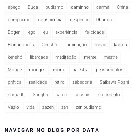
apego
Buda
budismo
caminho
carma
China
compaixão
consciência
despertar
Dharma
Dogen
ego
eu
experiência
felicidade
Florianópolis
Genshô
iluminação
ilusão
karma
kenshô
liberdade
meditação
mente
mestre
Monge
monges
morte
palestra
pensamentos
prática
realidade
retiro
sabedoria
Saikawa Roshi
samadhi
Sangha
satori
sesshin
sofrimento
Vazio
vida
zazen
zen
zen budismo
NAVEGAR NO BLOG POR DATA