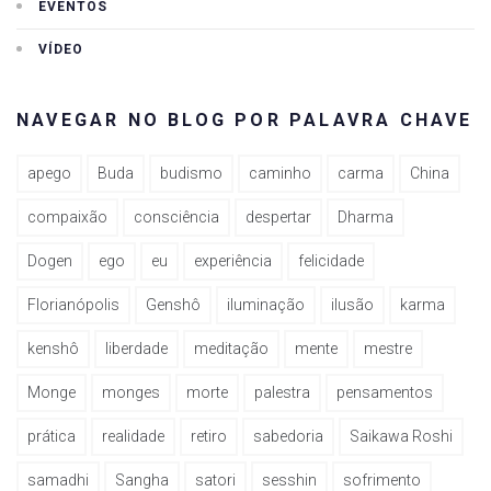
EVENTOS
VÍDEO
NAVEGAR NO BLOG POR PALAVRA CHAVE
apego
Buda
budismo
caminho
carma
China
compaixão
consciência
despertar
Dharma
Dogen
ego
eu
experiência
felicidade
Florianópolis
Genshô
iluminação
ilusão
karma
kenshô
liberdade
meditação
mente
mestre
Monge
monges
morte
palestra
pensamentos
prática
realidade
retiro
sabedoria
Saikawa Roshi
samadhi
Sangha
satori
sesshin
sofrimento