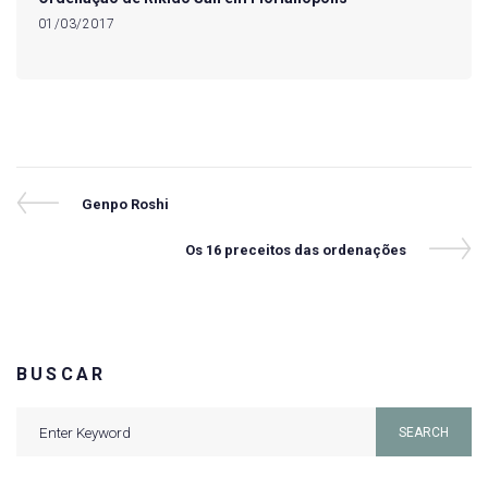
01/03/2017
Navegação
Previous
Genpo Roshi
Post
de
Next
Os 16 preceitos das ordenações
Post
Post
BUSCAR
Search
SEARCH
for: