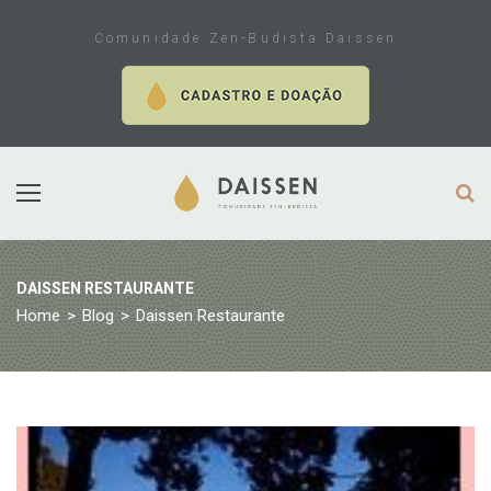
Skip
to
Comunidade Zen-Budista Daissen
content
DAISSEN RESTAURANTE
Home
>
Blog
>
Daissen Restaurante