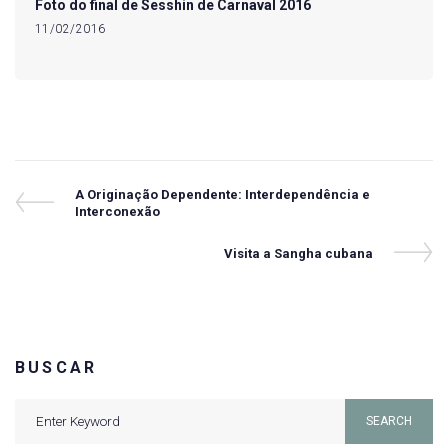
Foto do final de Sesshin de Carnaval 2016
11/02/2016
Navegação
Previous
A Originação Dependente: Interdependência e
Post
Interconexão
de
Post
Next
Visita a Sangha cubana
Post
BUSCAR
Search
SEARCH
for: