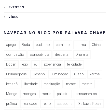
EVENTOS
VÍDEO
NAVEGAR NO BLOG POR PALAVRA CHAVE
apego
Buda
budismo
caminho
carma
China
compaixão
consciência
despertar
Dharma
Dogen
ego
eu
experiência
felicidade
Florianópolis
Genshô
iluminação
ilusão
karma
kenshô
liberdade
meditação
mente
mestre
Monge
monges
morte
palestra
pensamentos
prática
realidade
retiro
sabedoria
Saikawa Roshi