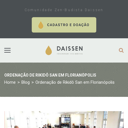
Skip
to
Comunidade Zen-Budista Daissen
content
ORDENAÇÃO DE RIKIDÔ SAN EM FLORIANÓPOLIS
Home
>
Blog
>
Ordenação de Rikidô San em Florianópolis