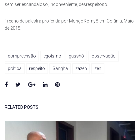
sem ser escandaloso, inconveniente, desrespeitoso.
Trecho de palestra proferida por Monge Komyô em Goiânia, Maio
de 2015.
compreensão
egoísmo
gasshô
observação
prática
respeito
Sangha
zazen
zen
Facebook
Twitter
Google+
LinkedIn
Pinterest
RELATED POSTS