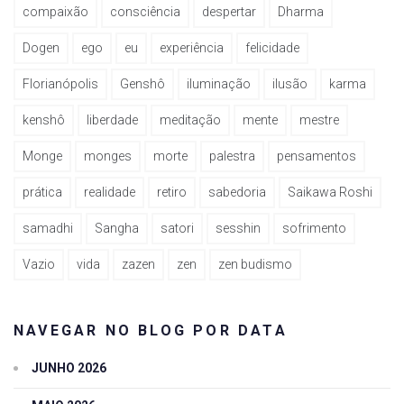
compaixão
consciência
despertar
Dharma
Dogen
ego
eu
experiência
felicidade
Florianópolis
Genshô
iluminação
ilusão
karma
kenshô
liberdade
meditação
mente
mestre
Monge
monges
morte
palestra
pensamentos
prática
realidade
retiro
sabedoria
Saikawa Roshi
samadhi
Sangha
satori
sesshin
sofrimento
Vazio
vida
zazen
zen
zen budismo
NAVEGAR NO BLOG POR DATA
JUNHO 2026