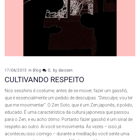
17/06/2015
in
Blog
0
by
daissen
CULTIVANDO RESPEITO
Nos sesshins é costume, antes de se mover, fazer um gasshō,
que é essencialmente um pedido de desculpas. “Desculpe, vou ter
que me movimentar”. O Zen Soto, que é um Zen japonês, é polido,
educado. É uma característica da cultura japonesa que passou
para o Zen, e eu acho ótimo. Portanto fazer gasshō é um sinal de
respeito ao outro. Aí você se movimenta. Às vezes – isso já
aconteceu isso comigo – durante a meditação você sente uma