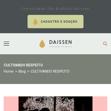
Skip
to
Comunidade Zen-Budista Daissen
content
CULTIVANDO RESPEITO
Home
>
Blog
>
CULTIVANDO RESPEITO