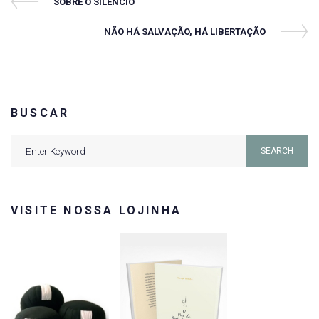
Navegação
Previous
SOBRE O SILÊNCIO
Post
de
Next
NÃO HÁ SALVAÇÃO, HÁ LIBERTAÇÃO
Post
Post
BUSCAR
Search
SEARCH
for:
VISITE NOSSA LOJINHA