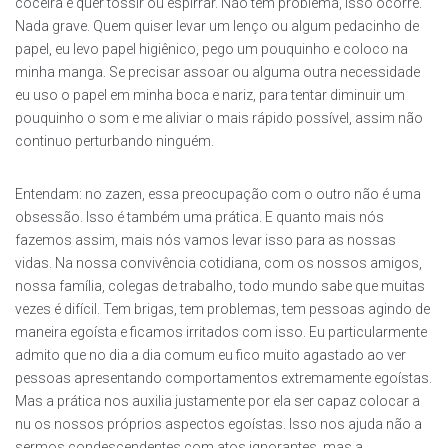
coceira e quer tossir ou espirrar. Não tem problema, isso ocorre.
Nada grave. Quem quiser levar um lenço ou algum pedacinho de
papel, eu levo papel higiênico, pego um pouquinho e coloco na
minha manga. Se precisar assoar ou alguma outra necessidade
eu uso o papel em minha boca e nariz, para tentar diminuir um
pouquinho o som e me aliviar o mais rápido possível, assim não
continuo perturbando ninguém.
Entendam: no zazen, essa preocupação com o outro não é uma
obsessão. Isso é também uma prática. E quanto mais nós
fazemos assim, mais nós vamos levar isso para as nossas
vidas. Na nossa convivência cotidiana, com os nossos amigos,
nossa família, colegas de trabalho, todo mundo sabe que muitas
vezes é difícil. Tem brigas, tem problemas, tem pessoas agindo de
maneira egoísta e ficamos irritados com isso. Eu particularmente
admito que no dia a dia comum eu fico muito agastado ao ver
pessoas apresentando comportamentos extremamente egoístas.
Mas a prática nos auxilia justamente por ela ser capaz colocar a
nu os nossos próprios aspectos egoístas. Isso nos ajuda não a
sermos condescendentes com atos ignorantes, mas a