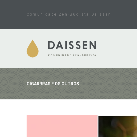
Skip
to
Comunidade Zen-Budista Daissen
content
CIGARRRAS E OS OUTROS