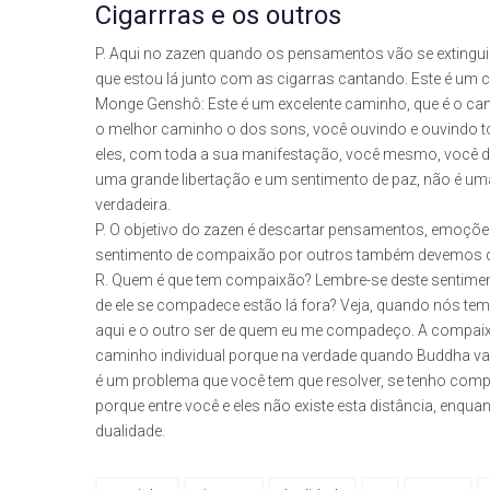
Cigarrras e os outros
P. Aqui no zazen quando os pensamentos vão se extinguin
que estou lá junto com as cigarras cantando. Este é um
Monge Genshô: Este é um excelente caminho, que é o c
o melhor caminho o dos sons, você ouvindo e ouvindo
eles, com toda a sua manifestação, você mesmo, você de
uma grande libertação e um sentimento de paz, não é uma
verdadeira.
P. O objetivo do zazen é descartar pensamentos, emo
sentimento de compaixão por outros também devemos de
R. Quem é que tem compaixão? Lembre-se deste sentiment
de ele se compadece estão lá fora? Veja, quando nós te
aqui e o outro ser de quem eu me compadeço. A compaix
caminho individual porque na verdade quando Buddha vai 
é um problema que você tem que resolver, se tenho comp
porque entre você e eles não existe esta distância, enqua
dualidade.