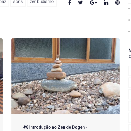
Facebook
Twitter
Google+
LinkedIn
Pinte
paz
sons
zen budismo
#8 Introdução ao Zen de Dogen -