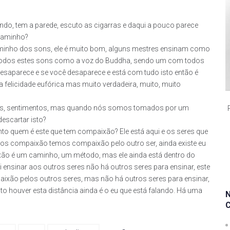
do, tem a parede, escuto as cigarras e daqui a pouco parece
 caminho?
aminho dos sons, ele é muito bom, alguns mestres ensinam como
 todos estes sons como a voz do Buddha, sendo um com todos
saparece e se você desaparece e está com tudo isto então é
 felicidade eufórica mas muito verdadeira, muito, muito
ções, sentimentos, mas quando nós somos tomados por um
scartar isto?
o quem é este que tem compaixão? Ele está aqui e os seres que
mos compaixão temos compaixão pelo outro ser, ainda existe eu
ão é um caminho, um método, mas ele ainda está dentro do
ensinar aos outros seres não há outros seres para ensinar, este
aixão pelos outros seres, mas não há outros seres para ensinar,
nto houver esta distância ainda é o eu que está falando. Há uma