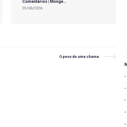
Comentários | Monge…
25/06/2026
Next
O peso de uma chama
Post