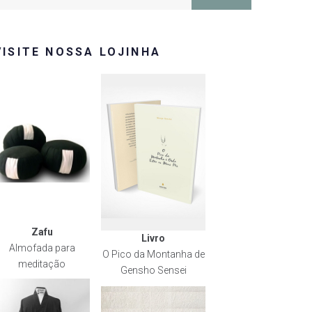
or:
VISITE NOSSA LOJINHA
Zafu
Livro
Almofada para
O Pico da Montanha de
meditação
Gensho Sensei