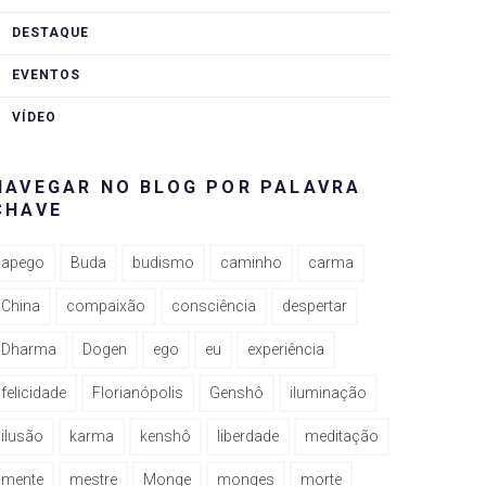
rest
DESTAQUE
EVENTOS
VÍDEO
NAVEGAR NO BLOG POR PALAVRA
CHAVE
apego
Buda
budismo
caminho
carma
China
compaixão
consciência
despertar
Dharma
Dogen
ego
eu
experiência
felicidade
Florianópolis
Genshô
iluminação
ilusão
karma
kenshô
liberdade
meditação
mente
mestre
Monge
monges
morte