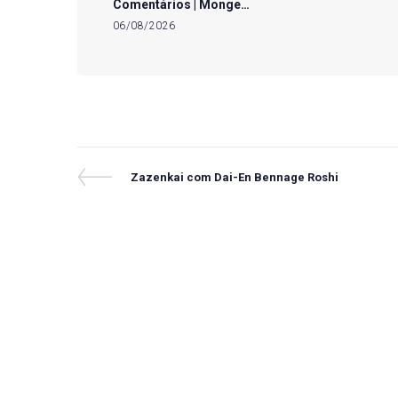
Comentários | Monge…
06/08/2026
Navegação
Previous
Zazenkai com Dai-En Bennage Roshi
Post
de
Post