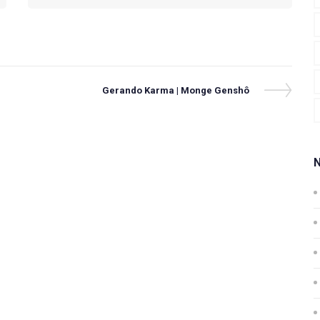
Next
Gerando Karma | Monge Genshô
Post