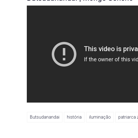
Butsudanandai
história
iluminação
patriarca 