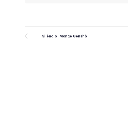
Navegação
Previous
Silêncio | Monge Genshô
Post
de
Post