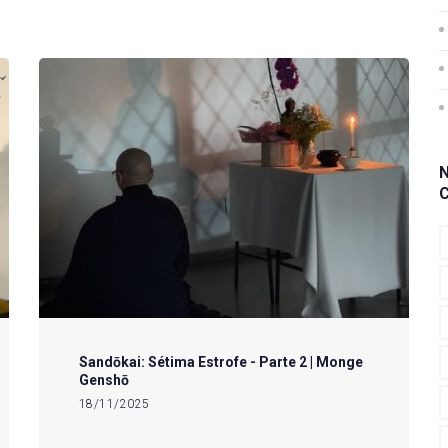
Sandōkai: Sétima Estrofe - Parte 2 | Monge
Genshō
18/11/2025