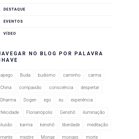
DESTAQUE
EVENTOS
VÍDEO
NAVEGAR NO BLOG POR PALAVRA
CHAVE
apego
Buda
budismo
caminho
carma
China
compaixão
consciência
despertar
Dharma
Dogen
ego
eu
experiência
felicidade
Florianópolis
Genshô
iluminação
ilusão
karma
kenshô
liberdade
meditação
mente
mestre
Monge
monges
morte