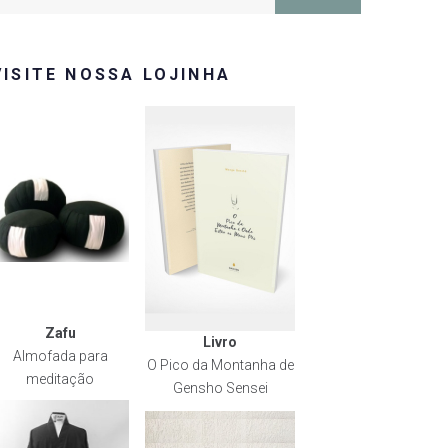
or:
VISITE NOSSA LOJINHA
Zafu
Livro
Almofada para
O Pico da Montanha de
meditação
Gensho Sensei