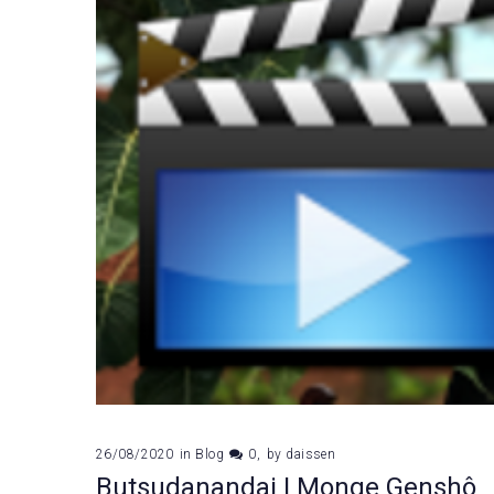
26/08/2020
in
Blog
0
by
daissen
Butsudanandai | Monge Genshô