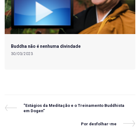
Buddha não é nenhuma divindade
30/03/2023
Navegação
Previous
“Estágios da Meditação e o Treinamento Buddhista
Post
em Dogen”
de
Post
Next
Por desfolhar-me
Post