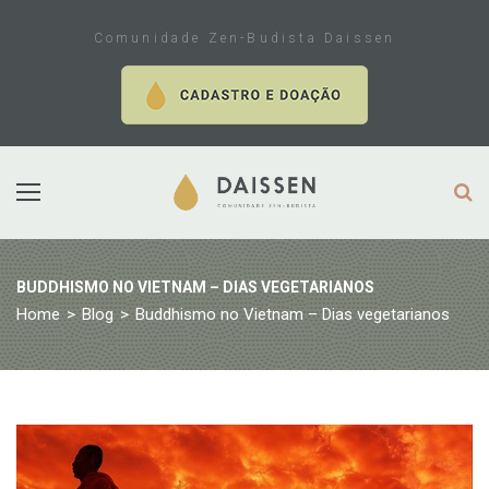
Skip
to
Comunidade Zen-Budista Daissen
content
BUDDHISMO NO VIETNAM – DIAS VEGETARIANOS
Home
>
Blog
>
Buddhismo no Vietnam – Dias vegetarianos