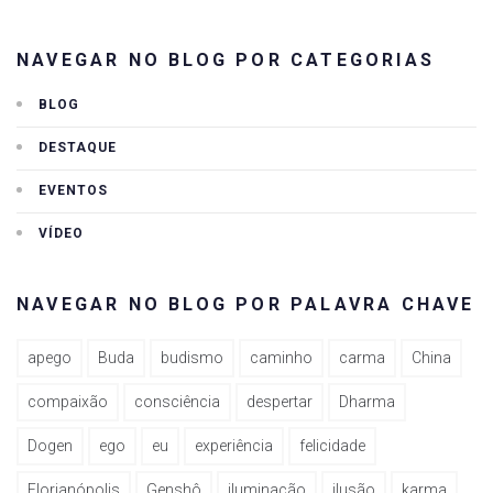
NAVEGAR NO BLOG POR CATEGORIAS
BLOG
DESTAQUE
EVENTOS
VÍDEO
NAVEGAR NO BLOG POR PALAVRA CHAVE
apego
Buda
budismo
caminho
carma
China
compaixão
consciência
despertar
Dharma
Dogen
ego
eu
experiência
felicidade
Florianópolis
Genshô
iluminação
ilusão
karma