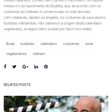
meses cada ano, comem sem carnes o mês inteiro. Um destes
meses é o do nascimento do Buddha, que, de acordo com os
costumes do Vietnam é comemorado no mês de maio.
(Jim, relatando, desde Los Angeles, os costumes de seus alunos
budistas vietnamitas, não sabemos a origem deste calendário
vegetariano, se algum leitor souber por favor nos relate)
Buda
budistas
calendário
costumes
lunar
vegetarianos
vietnam
Facebook
Twitter
Google+
LinkedIn
Pinterest
RELATED POSTS