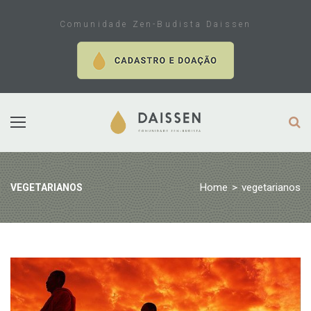
Skip
to
Comunidade Zen-Budista Daissen
content
Home
>
vegetarianos
VEGETARIANOS
Tag:
vegetarianos