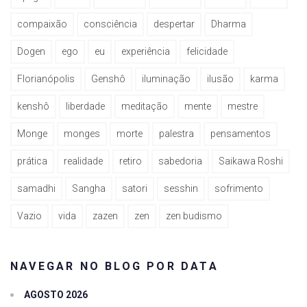
compaixão
consciência
despertar
Dharma
Dogen
ego
eu
experiência
felicidade
Florianópolis
Genshô
iluminação
ilusão
karma
kenshô
liberdade
meditação
mente
mestre
Monge
monges
morte
palestra
pensamentos
prática
realidade
retiro
sabedoria
Saikawa Roshi
samadhi
Sangha
satori
sesshin
sofrimento
Vazio
vida
zazen
zen
zen budismo
NAVEGAR NO BLOG POR DATA
AGOSTO 2026