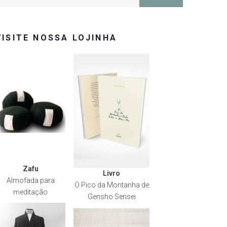
or:
VISITE NOSSA LOJINHA
Zafu
Livro
Almofada para
O Pico da Montanha de
meditação
Gensho Sensei