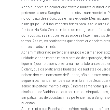
Acho que preciso aclarar que existe o budista cultural, o
pertenceu a uma Sangha quando esteve num mosteiro. Por
no conceito de refúgio, que é mais exigente. Mesmo que
a um grupo. Há duas imagens fortes para isso: o arroz é 
faz isto. Na Soto Zen o símbolo do monge é uma folha de
com outros, assim, com estes pode se fazer mastros de n
tortos. Assim, os praticantes que acham que podem cres
outros produz em nós.
Acham melhor não pertencer a grupos e permanecer sozinh
unidade, e nada marca mais o sentido de separação, de in
fiquem lá,como desenvolver uma mente tolerante e pacie
É claro, que os praticantes budistas, os budistas de ve
sabem dos ensinamentos de Buddha, são budistas como 
seguem os mandamentos e só relembram de Deus quando
senso de pertencimento a algo. É interessante notar que
discípulos de Buddha, os outros eram os simpatizante
simpatizantes de budistas, mas pertencentes a Sangha só
budistas.
Assim repito que Buddha tinha sérios motivos para faz