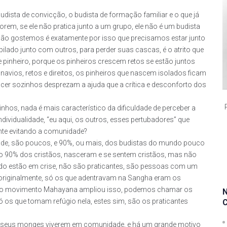
 budista de convicção, o budista de formação familiar e o que já
em, se ele não pratica junto a um grupo, ele não é um budista
 não gostemos é exatamente por isso que precisamos estar junto
pilado junto com outros, para perder suas cascas, é o atrito que
 pinheiro, porque os pinheiros crescem retos se estão juntos
avios, retos e direitos, os pinheiros que nascem isolados ficam
cer sozinhos desprezam a ajuda que a crítica e desconforto dos
os, nada é mais característico da dificuldade de perceber a
dividualidade, “eu aqui, os outros, esses pertubadores” que
nte evitando a comunidade?
rdade, são poucos, e 90%, ou mais, dos budistas do mundo pouco
90% dos cristãos, nasceram e se sentem cristãos, mas não
 estão em crise, não são praticantes, são pessoas com um
, originalmente, só os que adentravam na Sangha eram os
s, o movimento Mahayana ampliou isso, podemos chamar os
 os que tomam refúgio nela, estes sim, são os praticantes
er seus monges viverem em comunidade, e há um grande motivo