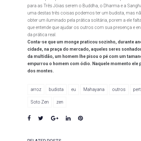
para as Três Jóias serem o Buddha, o Dharma e a Sangha,
uma destas três coisas podemos ter um budista, mas n
obter um iluminado pela prática solitária, porem a ele f
que entende que ajudar os outros com sua presença e en
da prática real.
Conta-se que um monge praticou sozinho, durante an
cidade, na praça do mercado, aqueles seres sonhador
da multidão, um homem lhe pisou o pé com um tamanco
empurrou o homem com ódio. Naquele momento ele perc
dos montes.
arroz
budista
eu
Mahayana
outros
per
Soto Zen
zen
Facebook
Twitter
Google+
LinkedIn
Pinterest
RELATED POSTS