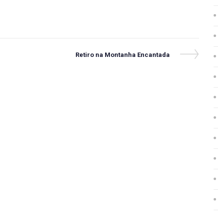
Next
Retiro na Montanha Encantada
Post