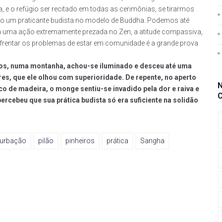
 e o refúgio ser recitado em todas as cerimônias, se tirarmos
ão um praticante budista no modelo de Buddha. Podemos até
alta uma ação extremamente prezada no Zen, a atitude compassiva,
frentar os problemas de estar em comunidade é a grande prova
os, numa montanha, achou-se iluminado e desceu até uma
es, que ele olhou com superioridade. De repente, no aperto
 de madeira, o monge sentiu-se invadido pela dor e raiva e
ebeu que sua prática budista só era suficiente na solidão
turbação
pilão
pinheiros
prática
Sangha