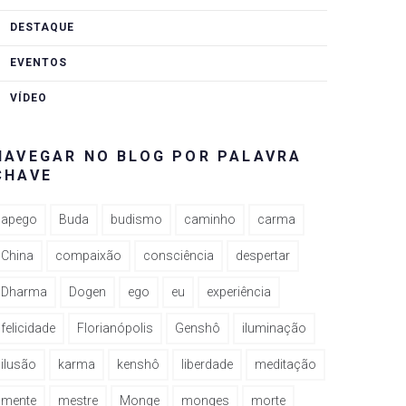
DESTAQUE
EVENTOS
VÍDEO
NAVEGAR NO BLOG POR PALAVRA
CHAVE
apego
Buda
budismo
caminho
carma
China
compaixão
consciência
despertar
Dharma
Dogen
ego
eu
experiência
felicidade
Florianópolis
Genshô
iluminação
ilusão
karma
kenshô
liberdade
meditação
mente
mestre
Monge
monges
morte