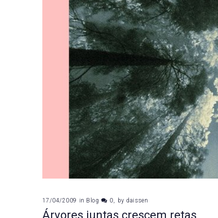
17/04/2009
in
Blog
0
by
daissen
Árvores juntas crescem retas