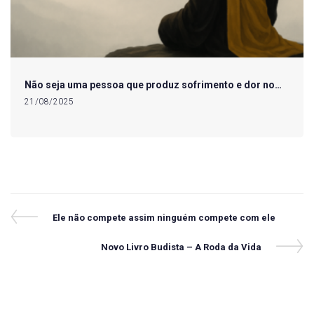
Não seja uma pessoa que produz sofrimento e dor no…
21/08/2025
Navegação
Previous
Ele não compete assim ninguém compete com ele
Post
de
Next
Novo Livro Budista – A Roda da Vida
Post
Post