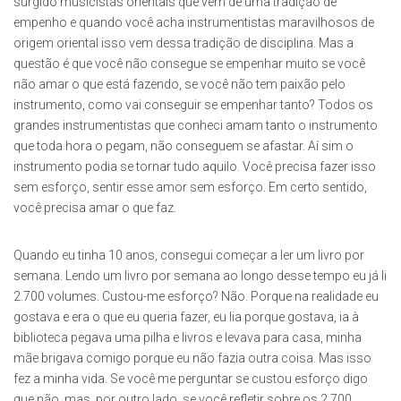
surgido musicistas orientais que vêm de uma tradição de
empenho e quando você acha instrumentistas maravilhosos de
origem oriental isso vem dessa tradição de disciplina. Mas a
questão é que você não consegue se empenhar muito se você
não amar o que está fazendo, se você não tem paixão pelo
instrumento, como vai conseguir se empenhar tanto? Todos os
grandes instrumentistas que conheci amam tanto o instrumento
que toda hora o pegam, não conseguem se afastar. Aí sim o
instrumento podia se tornar tudo aquilo. Você precisa fazer isso
sem esforço, sentir esse amor sem esforço. Em certo sentido,
você precisa amar o que faz.
Quando eu tinha 10 anos, consegui começar a ler um livro por
semana. Lendo um livro por semana ao longo desse tempo eu já li
2.700 volumes. Custou-me esforço? Não. Porque na realidade eu
gostava e era o que eu queria fazer, eu lia porque gostava, ia à
biblioteca pegava uma pilha e livros e levava para casa, minha
mãe brigava comigo porque eu não fazia outra coisa. Mas isso
fez a minha vida. Se você me perguntar se custou esforço digo
que não, mas, por outro lado, se você refletir sobre os 2.700