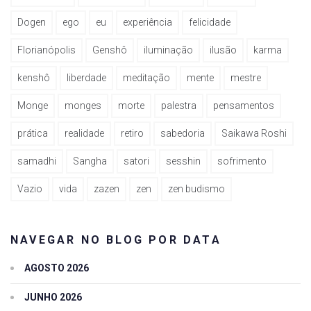
Dogen
ego
eu
experiência
felicidade
Florianópolis
Genshô
iluminação
ilusão
karma
kenshô
liberdade
meditação
mente
mestre
Monge
monges
morte
palestra
pensamentos
prática
realidade
retiro
sabedoria
Saikawa Roshi
samadhi
Sangha
satori
sesshin
sofrimento
Vazio
vida
zazen
zen
zen budismo
NAVEGAR NO BLOG POR DATA
AGOSTO 2026
JUNHO 2026