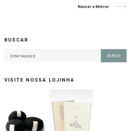
de
Next
Nascer e Morrer
Post
Post
BUSCAR
Search
SEARCH
for:
VISITE NOSSA LOJINHA