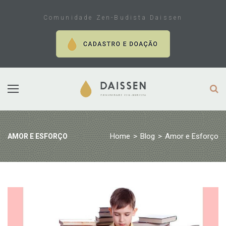
Skip
to
Comunidade Zen-Budista Daissen
content
Home
>
Blog
>
Amor e Esforço
AMOR E ESFORÇO