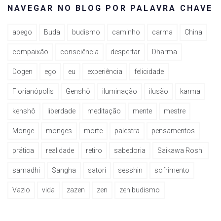
NAVEGAR NO BLOG POR PALAVRA CHAVE
apego
Buda
budismo
caminho
carma
China
compaixão
consciência
despertar
Dharma
Dogen
ego
eu
experiência
felicidade
Florianópolis
Genshô
iluminação
ilusão
karma
kenshô
liberdade
meditação
mente
mestre
Monge
monges
morte
palestra
pensamentos
prática
realidade
retiro
sabedoria
Saikawa Roshi
samadhi
Sangha
satori
sesshin
sofrimento
Vazio
vida
zazen
zen
zen budismo