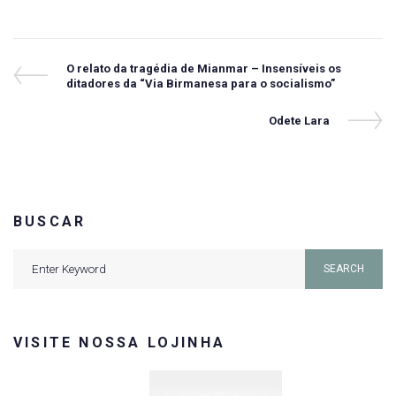
Navegação
Previous
O relato da tragédia de Mianmar – Insensíveis os
Post
ditadores da “Via Birmanesa para o socialismo”
de
Post
Next
Odete Lara
Post
BUSCAR
Search
SEARCH
for:
VISITE NOSSA LOJINHA