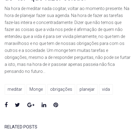
Na hora de meditar nada cogitar, voltar ao momento presente. Na
hora de planejar fazer sua agenda. Na hora de fazer as tarefas
faze-las inteira e concentradamente. Dizer que não temos que
fazer as coisas que a vida nos pede é afirmação de quem não
entendeu que a vida é para ser vivida plenamente, no que tem de
maravilhoso e no que tem de nossas obrigações para com os
outros e a sociedade. Um monge tem muitas tarefas e
obrigações, mesmo a de responder perguntas, não pode se furtar
a isto, mas na hora de ir passear apenas passeia não fica
pensando no futuro…
meditar
Monge
obrigações
planejar
vida
Facebook
Twitter
Google+
LinkedIn
Pinterest
RELATED POSTS