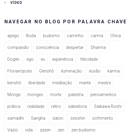
VÍDEO
NAVEGAR NO BLOG POR PALAVRA CHAVE
apego
Buda
budismo
caminho
carma
China
compaixão
consciência
despertar
Dharma
Dogen
ego
eu
experiência
felicidade
Florianópolis
Genshô
iluminação
ilusão
karma
kenshô
liberdade
meditação
mente
mestre
Monge
monges
morte
palestra
pensamentos
prática
realidade
retiro
sabedoria
Saikawa Roshi
samadhi
Sangha
satori
sesshin
sofrimento
Vazio
vida
zazen
zen
zen budismo