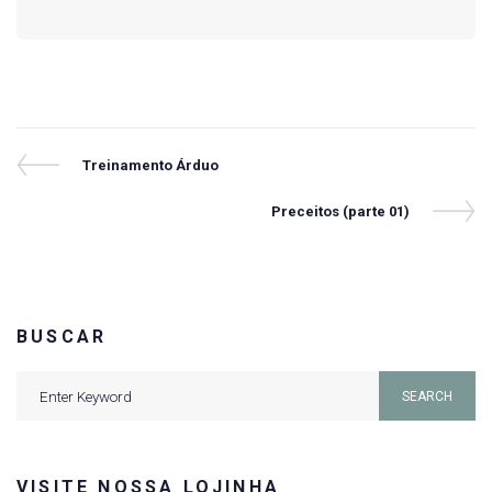
Navegação
Previous
Treinamento Árduo
Post
de
Next
Preceitos (parte 01)
Post
Post
BUSCAR
Search
SEARCH
for:
VISITE NOSSA LOJINHA