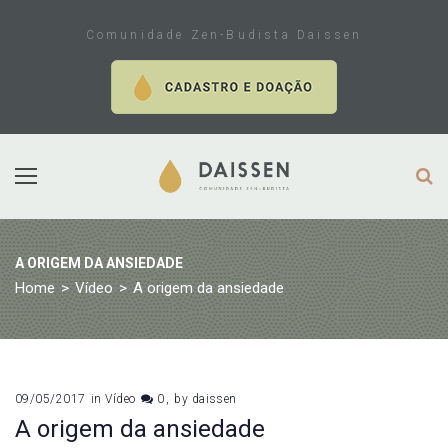
Skip
to
Comunidade Zen-Budista Daissen
content
A ORIGEM DA ANSIEDADE
Home
>
Vídeo
>
A origem da ansiedade
09/05/2017
in
Vídeo
0
by
daissen
A origem da ansiedade