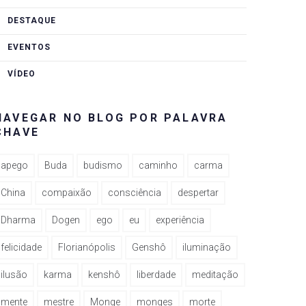
DESTAQUE
EVENTOS
VÍDEO
NAVEGAR NO BLOG POR PALAVRA
CHAVE
apego
Buda
budismo
caminho
carma
China
compaixão
consciência
despertar
Dharma
Dogen
ego
eu
experiência
felicidade
Florianópolis
Genshô
iluminação
ilusão
karma
kenshô
liberdade
meditação
mente
mestre
Monge
monges
morte