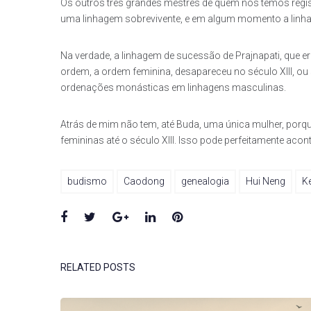
Os outros três grandes mestres de quem nós temos regi
uma linhagem sobrevivente, e em algum momento a linh
Na verdade, a linhagem de sucessão de Prajnapati, que e
ordem, a ordem feminina, desapareceu no século XIII, ou
ordenações monásticas em linhagens masculinas.
Atrás de mim não tem, até Buda, uma única mulher, por
femininas até o século XIII. Isso pode perfeitamente acont
budismo
Caodong
genealogia
Hui Neng
K
Facebook
Twitter
Google+
LinkedIn
Pinterest
RELATED POSTS