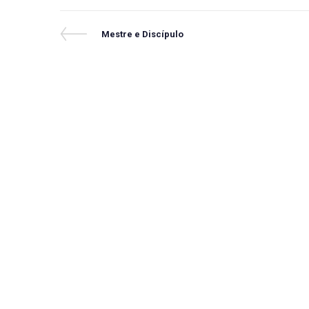
Navegação
Previous
Mestre e Discípulo
Post
de
Post