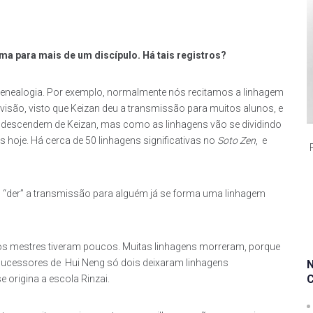
a para mais de um discípulo. Há tais registros?
genealogia. Por exemplo, normalmente nós recitamos a linhagem
ivisão, visto que Keizan deu a transmissão para muitos alunos, e
descendem de Keizan, mas como as linhagens vão se dividindo
 hoje. Há cerca de 50 linhagens significativas no
Soto Zen
, e
u “der” a transmissão para alguém já se forma uma linhagem
ros mestres tiveram poucos. Muitas linhagens morreram, porque
sucessores de Hui Neng só dois deixaram linhagens
e origina a escola Rinzai.