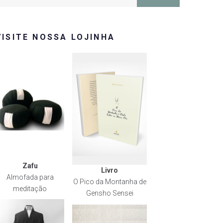
or:
VISITE NOSSA LOJINHA
Zafu
Livro
Almofada para
O Pico da Montanha de
meditação
Gensho Sensei