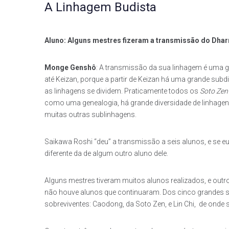
A Linhagem Budista
Aluno: Alguns mestres fizeram a transmissão do Dharm
Monge Genshô
: A transmissão da sua linhagem é uma 
até Keizan, porque a partir de Keizan há uma grande subd
as linhagens se dividem. Praticamente todos os
Soto Zen
como uma genealogia, há grande diversidade de linhagens
muitas outras sublinhagens.
Saikawa Roshi “deu” a transmissão a seis alunos, e se e
diferente da de algum outro aluno dele.
Alguns mestres tiveram muitos alunos realizados, e out
não houve alunos que continuaram. Dos cinco grandes 
sobreviventes: Caodong, da Soto Zen, e Lin Chi, de onde s