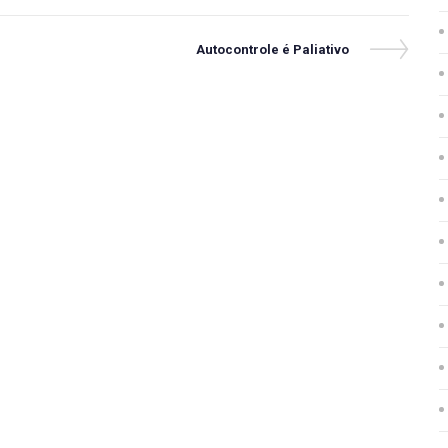
Next
Autocontrole é Paliativo
Post