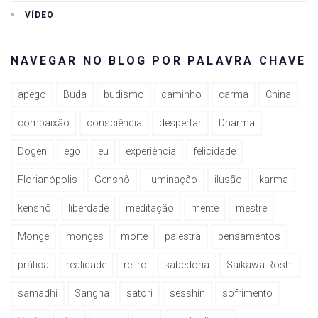
VÍDEO
NAVEGAR NO BLOG POR PALAVRA CHAVE
apego
Buda
budismo
caminho
carma
China
compaixão
consciência
despertar
Dharma
Dogen
ego
eu
experiência
felicidade
Florianópolis
Genshô
iluminação
ilusão
karma
kenshô
liberdade
meditação
mente
mestre
Monge
monges
morte
palestra
pensamentos
prática
realidade
retiro
sabedoria
Saikawa Roshi
samadhi
Sangha
satori
sesshin
sofrimento