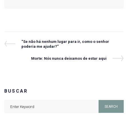
Navegação
Previous
“Se não há nenhum lugar para ir, como o senhor
Post
poderia me ajudar?”
de
Post
Next
Morte: Nós nunca deixamos de estar aqui
Post
BUSCAR
Search
SEARCH
for: