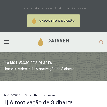
Skip
to
Comunidade Zen-Budista Daissen
content
1| A MOTIVAÇÃO DE SIDHARTA
Home
>
Vídeo
>
1| A motivação de Sidharta
16/10/2016
in
Vídeo
0
by
daissen
1| A motivação de Sidharta