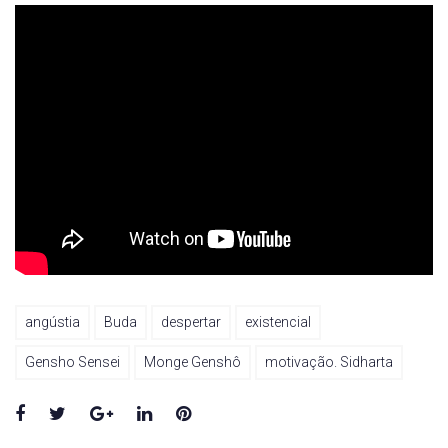
angústia
Buda
despertar
existencial
Gensho Sensei
Monge Genshô
motivação. Sidharta
Facebook
Twitter
Google+
LinkedIn
Pinterest