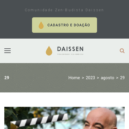
Skip
to
Comunidade Zen-Budista Daissen
content
Home
>
2023
>
agosto
>
29
29
Dia:
29