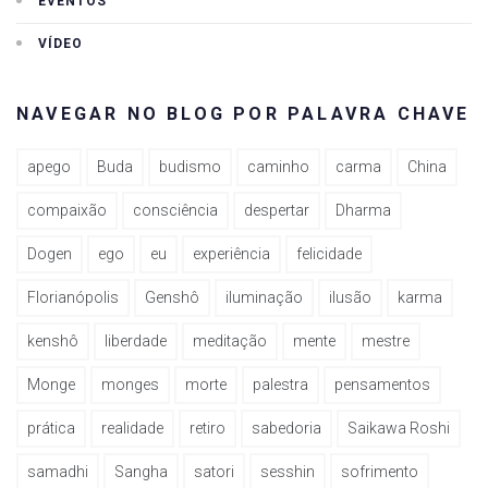
EVENTOS
VÍDEO
NAVEGAR NO BLOG POR PALAVRA CHAVE
apego
Buda
budismo
caminho
carma
China
compaixão
consciência
despertar
Dharma
Dogen
ego
eu
experiência
felicidade
Florianópolis
Genshô
iluminação
ilusão
karma
kenshô
liberdade
meditação
mente
mestre
Monge
monges
morte
palestra
pensamentos
prática
realidade
retiro
sabedoria
Saikawa Roshi
samadhi
Sangha
satori
sesshin
sofrimento