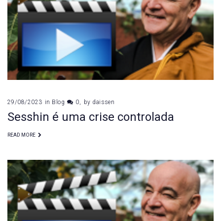
de
agosto
de
2023
29/08/2023
in
Blog
0
by
daissen
Sesshin é uma crise controlada
READ MORE