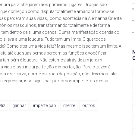
ortura para chegarem aos primeiros lugares. Drogas são
o que começou como disputa totalmente amadora tornou-se
soas perderam suas vidas, como acontecia na Alemanha Oriental
mônios masculinos, transformando totalmente e de forma
s, tem dentro de si uma doença. É uma manifestação doentia do
ois leva a uma loucura. Tudo tem um limite. O que todos
ade? Como é ter uma vida feliz? Mas mesmo isso tem um limite. A
zafu até que suas pernas percam as funções e você ficar
eita também é loucura. Não estamos atrás de um jardim
vida e isso inclui perfeição e imperfeição. Para o zazen é
nsa e se curva, dorme ou troca de posição, não devemos falar
xpressar, isso significa que somos imperfeitos e essa
eliz
ganhar
imperfeição
mente
outros