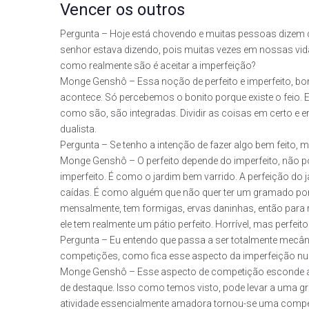
Vencer os outros
Pergunta – Hoje está chovendo e muitas pessoas dizem 
senhor estava dizendo, pois muitas vezes em nossas vi
como realmente são é aceitar a imperfeição?
Monge Genshô – Essa noção de perfeito e imperfeito, boni
acontece. Só percebemos o bonito porque existe o feio. 
como são, são integradas. Dividir as coisas em certo e e
dualista.
Pergunta – Se tenho a intenção de fazer algo bem feito, 
Monge Genshô – O perfeito depende do imperfeito, não po
imperfeito. É como o jardim bem varrido. A perfeição do 
caídas. É como alguém que não quer ter um gramado por
mensalmente, tem formigas, ervas daninhas, então para 
ele tem realmente um pátio perfeito. Horrível, mas perfeito
Pergunta – Eu entendo que passa a ser totalmente mecân
competições, como fica esse aspecto da imperfeição 
Monge Genshô – Esse aspecto de competição esconde alg
de destaque. Isso como temos visto, pode levar a uma
atividade essencialmente amadora tornou-se uma competi