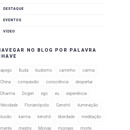
DESTAQUE
EVENTOS
VÍDEO
NAVEGAR NO BLOG POR PALAVRA
CHAVE
apego
Buda
budismo
caminho
carma
China
compaixão
consciência
despertar
Dharma
Dogen
ego
eu
experiência
felicidade
Florianópolis
Genshô
iluminação
ilusão
karma
kenshô
liberdade
meditação
mente
mestre
Monge
monges
morte