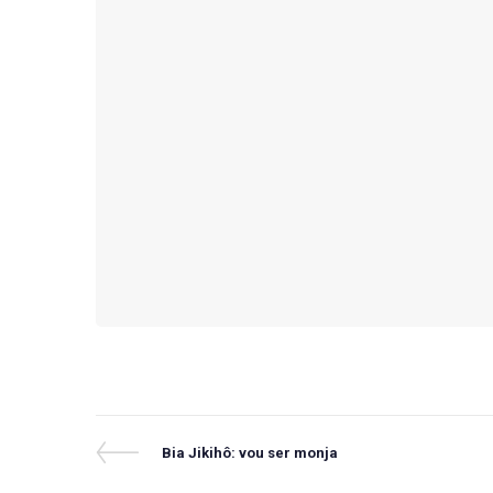
Navegação
Previous
Bia Jikihô: vou ser monja
Post
de