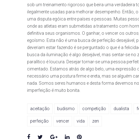
sob um treinamento rigoroso que beira uma verdadeira t
ilegalmente usadas para melhorar desempenho. Então, 
uma disputa egóica entre países e pessoas. Muitas pes
onde as atletas eram submetidas a tratamento com hor
definitiva seus organismos. O ganhar, o vencer os outro
egoísmo. Esta não é uma busca de perfeição desejável, p
deveriam estar fazendo é se perguntado o que é a felicid
busca da iluminação é algo desejável, mas sentar-se no 
paralítico é loucura. Desejar tornar-se uma pessoa perf
cimentado. Estamos atrás de algo belo, uma expressão da 
necessário uma postura firme e ereta, mas se alguém ca
nada. Somos seres humanos e desta forma devemos nos e
imperfeição é muito bonita.
aceitação
budismo
competição
dualista
f
perfeição
vencer
vida
zen
Facebook
Twitter
Google+
LinkedIn
Pinterest