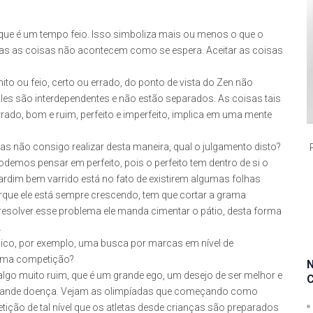
que é um tempo feio. Isso simboliza mais ou menos o que o
das as coisas não acontecem como se espera. Aceitar as coisas
to ou feio, certo ou errado, do ponto de vista do Zen não
Eles são interdependentes e não estão separados. As coisas tais
rrado, bom e ruim, perfeito e imperfeito, implica em uma mente
mas não consigo realizar desta maneira, qual o julgamento disto?
demos pensar em perfeito, pois o perfeito tem dentro de si o
jardim bem varrido está no fato de existirem algumas folhas
que ele está sempre crescendo, tem que cortar a grama
resolver esse problema ele manda cimentar o pátio, desta forma
.
ico, por exemplo, uma busca por marcas em nível de
numa competição?
o muito ruim, que é um grande ego, um desejo de ser melhor e
 grande doença. Vejam as olimpíadas que começando como
ção de tal nível que os atletas desde crianças são preparados