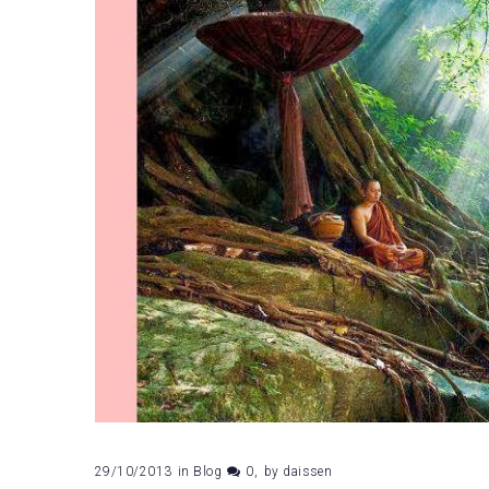
29/10/2013
in
Blog
0
by
daissen