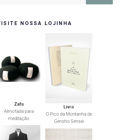
or:
VISITE NOSSA LOJINHA
Zafu
Livro
Almofada para
O Pico da Montanha de
meditação
Gensho Sensei