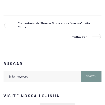
Navegação
Previous
Comentário de Sharon Stone sobre ‘carma’ irrita
Post
China
de
Post
Next
Trilha Zen
Post
BUSCAR
Search
SEARCH
for:
VISITE NOSSA LOJINHA