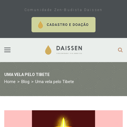
Skip
to
Comunidade Zen-Budista Daissen
content
UMA VELA PELO TIBETE
Home
>
Blog
>
Uma vela pelo Tibete