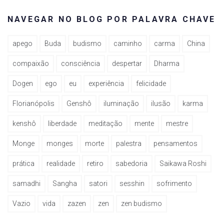
NAVEGAR NO BLOG POR PALAVRA CHAVE
apego
Buda
budismo
caminho
carma
China
compaixão
consciência
despertar
Dharma
Dogen
ego
eu
experiência
felicidade
Florianópolis
Genshô
iluminação
ilusão
karma
kenshô
liberdade
meditação
mente
mestre
Monge
monges
morte
palestra
pensamentos
prática
realidade
retiro
sabedoria
Saikawa Roshi
samadhi
Sangha
satori
sesshin
sofrimento
Vazio
vida
zazen
zen
zen budismo