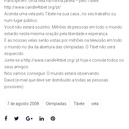
Participe em ‘Uma vela na minha janela – pelo Tibete’
http://www.candle4tibet.org/pt/
Acenda uma vela pelo Tibete na sua casa , no seu trabalho ou
num lugar público.
Você não estará sozinho. Milhões de pessoas em todo o mundo
estarão nesta mesma oração pela liberdade e esperança.
E as nossas velas serão vistas por milhões na televisão em todo
o mundo no dia da abertura das olimpíadas. O Tibet não será
esquecido.
Junte-se a http://www.candle4tibet.org/ pt hoje e convide todos os
seus amigos.
Nós vamos conseguir. O mundo estará observando.
David (e-mail que deve ser distribuído a todas as pessoas
possíveis)
7 de agosto 2008
Olimpíadas
Tibete
vela
Facebook
Twitter
Google+
LinkedIn
Pinterest