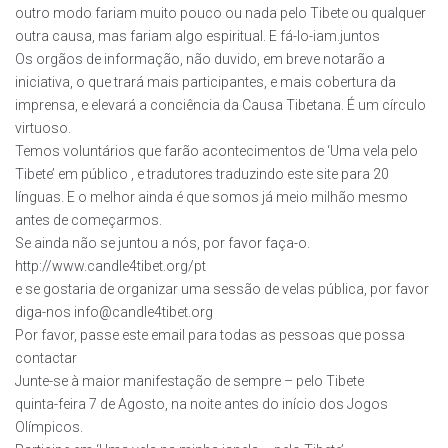
outro modo fariam muito pouco ou nada pelo Tibete ou qualquer
outra causa, mas fariam algo espiritual. E fá-lo-iam.juntos
Os orgãos de informação, não duvido, em breve notarão a
iniciativa, o que trará mais participantes, e mais cobertura da
imprensa, e elevará a conciência da Causa Tibetana. É um círculo
virtuoso.
Temos voluntários que farão acontecimentos de ‘Uma vela pelo
Tibete’ em público , e tradutores traduzindo este site para 20
línguas. E o melhor ainda é que somos já meio milhão mesmo
antes de começarmos.
Se ainda não se juntou a nós, por favor faça-o.
http://www.candle4tibet.org/pt
e se gostaria de organizar uma sessão de velas pública, por favor
diga-nos info@candle4tibet.org
Por favor, passe este email para todas as pessoas que possa
contactar
Junte-se à maior manifestação de sempre – pelo Tibete
quinta-feira 7 de Agosto, na noite antes do início dos Jogos
Olímpicos.