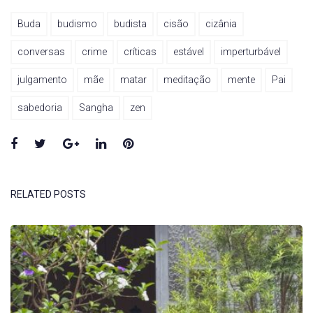
Buda
budismo
budista
cisão
cizânia
conversas
crime
críticas
estável
imperturbável
julgamento
mãe
matar
meditação
mente
Pai
sabedoria
Sangha
zen
Facebook
Twitter
Google+
LinkedIn
Pinterest
RELATED POSTS