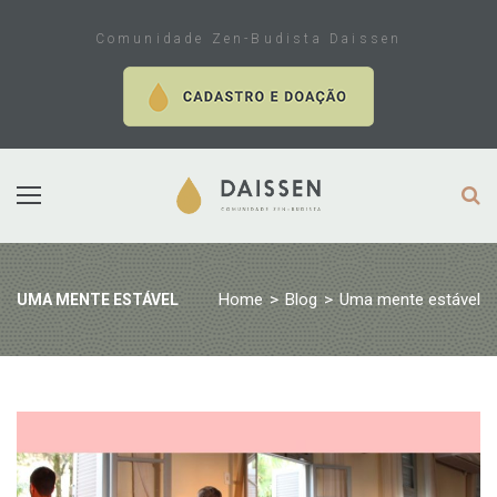
Skip
to
Comunidade Zen-Budista Daissen
content
Home
>
Blog
>
Uma mente estável
UMA MENTE ESTÁVEL