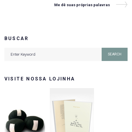
de
Next
Me dê suas próprias palavras
Post
Post
BUSCAR
Search
SEARCH
for:
VISITE NOSSA LOJINHA