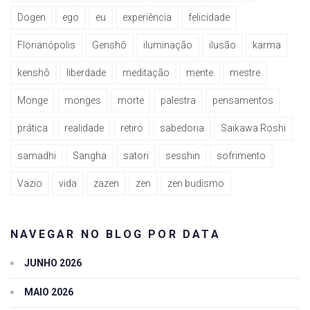
Dogen
ego
eu
experiência
felicidade
Florianópolis
Genshô
iluminação
ilusão
karma
kenshô
liberdade
meditação
mente
mestre
Monge
monges
morte
palestra
pensamentos
prática
realidade
retiro
sabedoria
Saikawa Roshi
samadhi
Sangha
satori
sesshin
sofrimento
Vazio
vida
zazen
zen
zen budismo
NAVEGAR NO BLOG POR DATA
JUNHO 2026
MAIO 2026