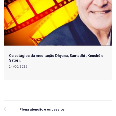
Os estágios da meditação Dhyana, Samadhi , Kenshô e
Satori.
24/06/2025
Navegação
Previous
Plena atenção e os desejos
Post