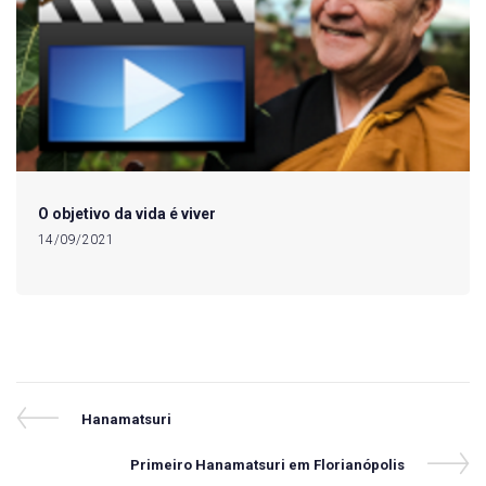
O objetivo da vida é viver
14/09/2021
Navegação
Previous
Hanamatsuri
Post
de
Next
Primeiro Hanamatsuri em Florianópolis
Post
Post