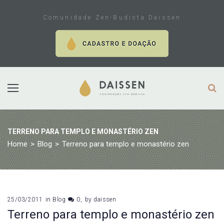
Skip
to
Comunidade Zen-Budista Daissen
content
TERRENO PARA TEMPLO E MONASTÉRIO ZEN
Home
>
Blog
>
Terreno para templo e monastério zen
25/03/2011
in
Blog
0
by
daissen
Terreno para templo e monastério zen