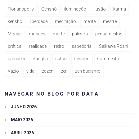
Florianópolis
Genshô
iluminação
ilusão
karma
kenshô
liberdade
meditação
mente
mestre
Monge
monges
morte
palestra
pensamentos
prática
realidade
retiro
sabedoria
Saikawa Roshi
samadhi
Sangha
satori
sesshin
sofrimento
Vazio
vida
zazen
zen
zen budismo
NAVEGAR NO BLOG POR DATA
JUNHO 2026
MAIO 2026
ABRIL 2026