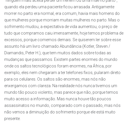
“ninguém mais aceita perder um neném ou uma mãe no parto”,
quando ela perdeu uma paciente ficou arrasada. Antigamente
morrer no parto era normal, era comum, havia mais homens do
que mulheres porque morriam muitas mulheres no parto. Mas o
sofrimento mudou, a expectativa de vida aumentou, o preço de
tudo que compramos caiu imensamente, hoje temos problema de
excessos, porque comemos demais. Se quiserem ler sobre esse
assunto há um livro chamado Abundância (Kotler, Steven /
Diamandis, Peter H.), que tem muitos dados sobre todas as
mudanças que passamos. Existem partes enormes do mundo
onde os saltos tecnológicos foram enormes, na África, por
exemplo, eles nem chegaram a ter telefones fixos, pularam direto
para os celulares. Os saltos são enormes, mas nós não
enxergamos com clareza. Na realidade nós nunca tivemos um
mundo tão pouco violento, mas parece que não, porque temos
muito acesso a informação. Mas nunca houve tão poucos
assassinatos no mundo, comparado com o passado, mas nós
não vemos a diminuição do sofrimento porque ele está muito
presente.