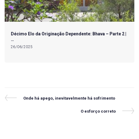
Décimo Elo da Originação Dependente: Bhava – Parte 2 |
…
26/06/2025
Navegação
Previous
Onde há apego, inevitavelmente há sofrimento
Post
de
Next
O esforço correto
Post
Post