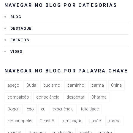
NAVEGAR NO BLOG POR CATEGORIAS
BLOG
DESTAQUE
EVENTOS
VÍDEO
NAVEGAR NO BLOG POR PALAVRA CHAVE
apego
Buda
budismo
caminho
carma
China
compaixão
consciência
despertar
Dharma
Dogen
ego
eu
experiência
felicidade
Florianópolis
Genshô
iluminação
ilusão
karma
kenshô
liberdade
meditação
mente
mestre