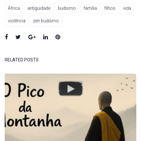
África
antiguidade
budismo
família
filhos
vida
violência
zen budismo
Facebook
Twitter
Google+
LinkedIn
Pinterest
RELATED POSTS