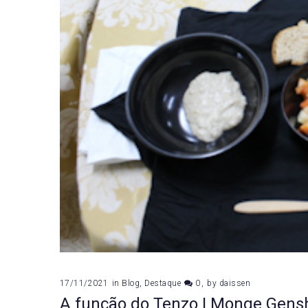
17/11/2021
in
Blog
,
Destaque
0
by
daissen
A função do Tenzo | Monge Gens