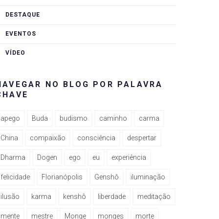
DESTAQUE
EVENTOS
VÍDEO
NAVEGAR NO BLOG POR PALAVRA
CHAVE
apego
Buda
budismo
caminho
carma
China
compaixão
consciência
despertar
Dharma
Dogen
ego
eu
experiência
felicidade
Florianópolis
Genshô
iluminação
ilusão
karma
kenshô
liberdade
meditação
mente
mestre
Monge
monges
morte