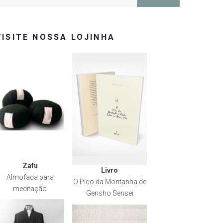
or:
VISITE NOSSA LOJINHA
Zafu
Livro
Almofada para
O Pico da Montanha de
meditação
Gensho Sensei