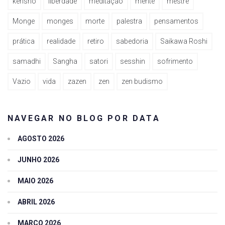
kenshô
liberdade
meditação
mente
mestre
Monge
monges
morte
palestra
pensamentos
prática
realidade
retiro
sabedoria
Saikawa Roshi
samadhi
Sangha
satori
sesshin
sofrimento
Vazio
vida
zazen
zen
zen budismo
NAVEGAR NO BLOG POR DATA
AGOSTO 2026
JUNHO 2026
MAIO 2026
ABRIL 2026
MARÇO 2026