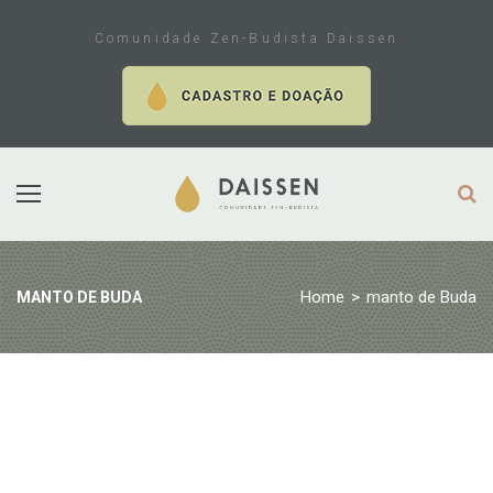
Skip
to
Comunidade Zen-Budista Daissen
content
Home
>
manto de Buda
MANTO DE BUDA
Tag:
manto