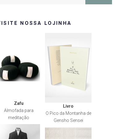
or:
VISITE NOSSA LOJINHA
Zafu
Livro
Almofada para
O Pico da Montanha de
meditação
Gensho Sensei