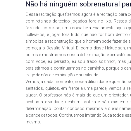
Não há ninguém sobrenatural pa
E essa recitação que fizemos agora é a recitação para 
com retalhos de tecido jogados fora no lixo. Restos 
fazendo, com isso, uma coisa bela. Exatamente aquilo
cultivá-los, e jogar fora tudo que não for bom dentro
simboliza a reconstrução que o homem pode fazer de s
começa o Desafio Virtual. E, como disse Hakue-san
outros e mostrarmos nossa determinação e persistência
com você, eu persisto, eu sou fraco sozinho”, mas 
persistirmos a continuarmos no caminho, porque o ca
exige de nós determinação e humildade.
Vemos, a cada momento, nossa dificuldade e que não 
sentados, quietos, em frente a uma parede, vemos a r
ajudar. O professor não é mais do que um orientador, u
nenhuma divindade, nenhum profeta e não existem
determinação. Contar conosco mesmos é o ensinamento
alcance de todos. Continuemos imitando Buda todos esses 
mesmo.