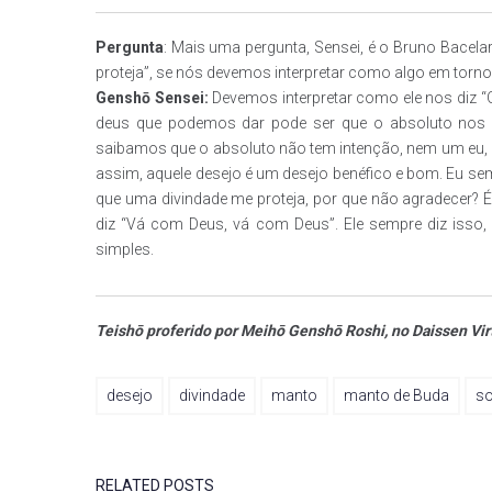
Pergunta
: Mais uma pergunta, Sensei, é o Bruno Bacela
proteja”, se nós devemos interpretar como algo em torno 
Genshō Sensei:
Devemos interpretar como ele nos diz “Qu
deus que podemos dar pode ser que o absoluto nos s
saibamos que o absoluto não tem intenção, nem um eu,
assim, aquele desejo é um desejo benéfico e bom. Eu sem
que uma divindade me proteja, por que não agradecer?
diz “Vá com Deus, vá com Deus”. Ele sempre diz isso
simples.
Teishō proferido por Meihō Genshō Roshi, no Daissen Virt
desejo
divindade
manto
manto de Buda
so
RELATED POSTS