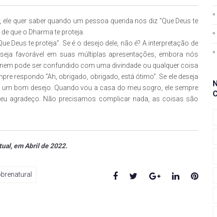
r, ele quer saber quando um pessoa querida nos diz “Que Deus te
de que o Dharma te proteja.
e Deus te proteja”. Se é o desejo dele, não é? A interpretação de
eja favorável em suas múltiplas apresentações, embora nós
 nem pode ser confundido com uma divindade ou qualquer coisa
pre respondo “Ah, obrigado, obrigado, está ótimo”. Se ele deseja
 É um bom desejo. Quando vou a casa do meu sogro, ele sempre
, eu agradeço. Não precisamos complicar nada, as coisas são
ual, em Abril de 2022.
Facebook
Twitter
Google+
LinkedIn
Pinte
brenatural