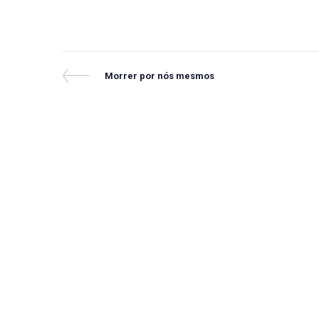
Navegação
Previous
Morrer por nós mesmos
Post
de
Post