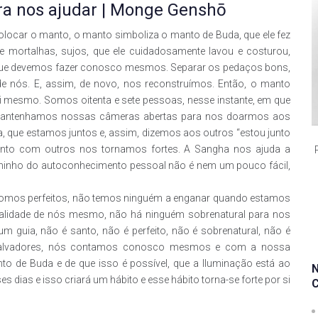
ra nos ajudar | Monge Genshō
colocar o manto, o manto simboliza o manto de Buda, que ele fez
de mortalhas, sujos, que ele cuidadosamente lavou e costurou,
 que devemos fazer conosco mesmos. Separar os pedaços bons,
 de nós. E, assim, de novo, nos reconstruímos. Então, o manto
i mesmo. Somos oitenta e sete pessoas, nesse instante, em que
, mantenhamos nossas câmeras abertas para nos doarmos aos
, que estamos juntos e, assim, dizemos aos outros “estou junto
junto com outros nos tornamos fortes. A Sangha nos ajuda a
minho do autoconhecimento pessoal não é nem um pouco fácil,
somos perfeitos, não temos ninguém a enganar quando estamos
ealidade de nós mesmo, não há ninguém sobrenatural para nos
m guia, não é santo, não é perfeito, não é sobrenatural, não é
 salvadores, nós contamos conosco mesmos e com a nossa
 de Buda e de que isso é possível, que a Iluminação está ao
dias e isso criará um hábito e esse hábito torna-se forte por si