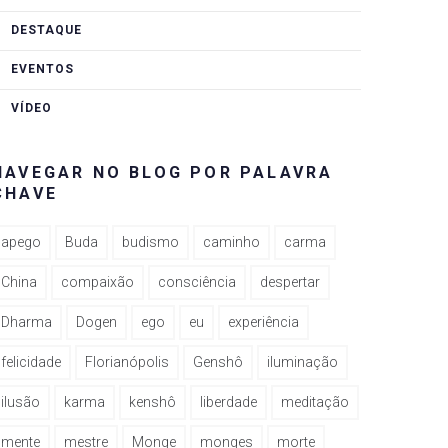
DESTAQUE
EVENTOS
VÍDEO
NAVEGAR NO BLOG POR PALAVRA
CHAVE
apego
Buda
budismo
caminho
carma
China
compaixão
consciência
despertar
Dharma
Dogen
ego
eu
experiência
rest
felicidade
Florianópolis
Genshô
iluminação
ilusão
karma
kenshô
liberdade
meditação
mente
mestre
Monge
monges
morte