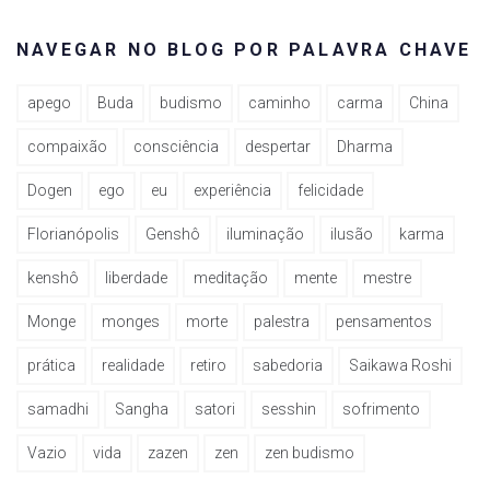
NAVEGAR NO BLOG POR PALAVRA CHAVE
apego
Buda
budismo
caminho
carma
China
compaixão
consciência
despertar
Dharma
Dogen
ego
eu
experiência
felicidade
Florianópolis
Genshô
iluminação
ilusão
karma
kenshô
liberdade
meditação
mente
mestre
Monge
monges
morte
palestra
pensamentos
prática
realidade
retiro
sabedoria
Saikawa Roshi
samadhi
Sangha
satori
sesshin
sofrimento
Vazio
vida
zazen
zen
zen budismo