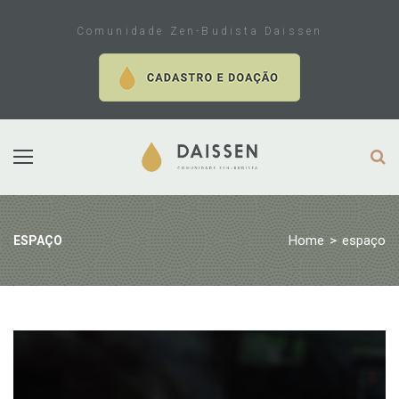
Skip
to
Comunidade Zen-Budista Daissen
content
Home
>
espaço
ESPAÇO
Tag:
espaço