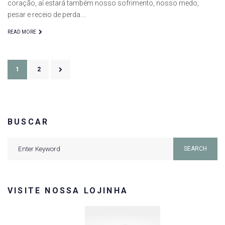
coração, aí estará também nosso sofrimento, nosso medo,
pesar e receio de perda.…
READ MORE
Paginação
1
2
de
posts
BUSCAR
Search
SEARCH
for:
VISITE NOSSA LOJINHA