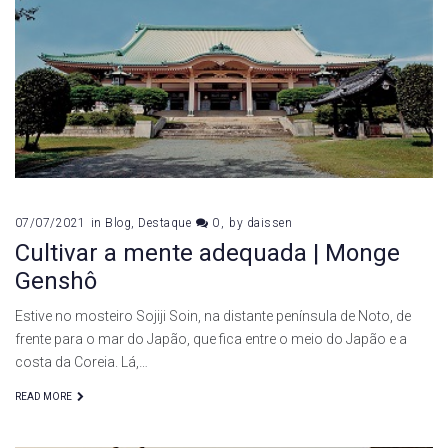
07/07/2021
in
Blog
,
Destaque
0
by
daissen
Cultivar a mente adequada | Monge
Genshô
Estive no mosteiro Sojiji Soin, na distante península de Noto, de
frente para o mar do Japão, que fica entre o meio do Japão e a
costa da Coreia. Lá,…
READ MORE