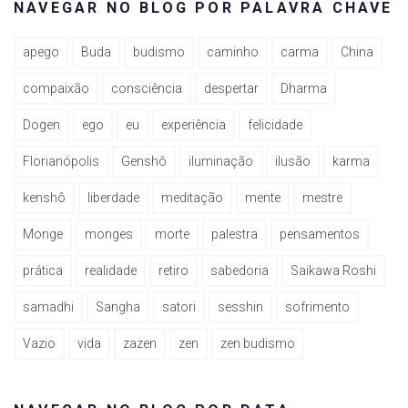
NAVEGAR NO BLOG POR PALAVRA CHAVE
apego
Buda
budismo
caminho
carma
China
compaixão
consciência
despertar
Dharma
Dogen
ego
eu
experiência
felicidade
Florianópolis
Genshô
iluminação
ilusão
karma
kenshô
liberdade
meditação
mente
mestre
Monge
monges
morte
palestra
pensamentos
prática
realidade
retiro
sabedoria
Saikawa Roshi
samadhi
Sangha
satori
sesshin
sofrimento
Vazio
vida
zazen
zen
zen budismo