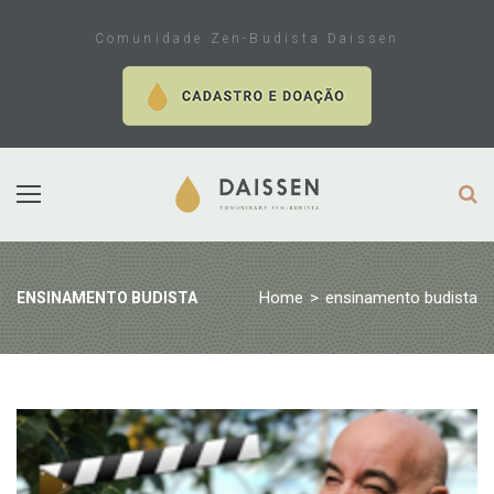
Skip
to
Comunidade Zen-Budista Daissen
content
Home
>
ensinamento budista
ENSINAMENTO BUDISTA
Tag:
ensinamento