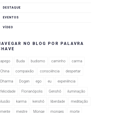
DESTAQUE
EVENTOS
VÍDEO
NAVEGAR NO BLOG POR PALAVRA
CHAVE
apego
Buda
budismo
caminho
carma
China
compaixão
consciência
despertar
Dharma
Dogen
ego
eu
experiência
felicidade
Florianópolis
Genshô
iluminação
ilusão
karma
kenshô
liberdade
meditação
mente
mestre
Monge
monges
morte