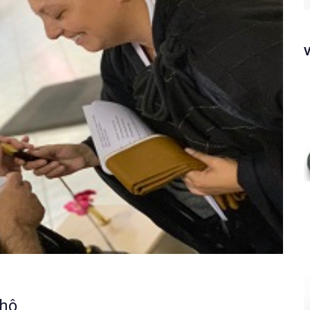
f
shô