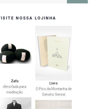
or:
VISITE NOSSA LOJINHA
Zafu
Livro
Almofada para
O Pico da Montanha de
meditação
Gensho Sensei