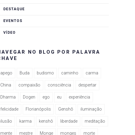
DESTAQUE
EVENTOS
VÍDEO
NAVEGAR NO BLOG POR PALAVRA
CHAVE
apego
Buda
budismo
caminho
carma
China
compaixão
consciência
despertar
Dharma
Dogen
ego
eu
experiência
felicidade
Florianópolis
Genshô
iluminação
ilusão
karma
kenshô
liberdade
meditação
mente
mestre
Monge
monges
morte