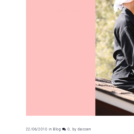
Low
22/06/2010
in
Blog
0
by
daissen