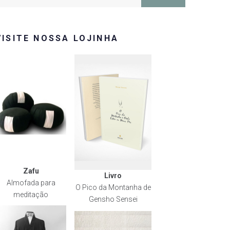
or:
VISITE NOSSA LOJINHA
Zafu
Livro
Almofada para
O Pico da Montanha de
meditação
Gensho Sensei