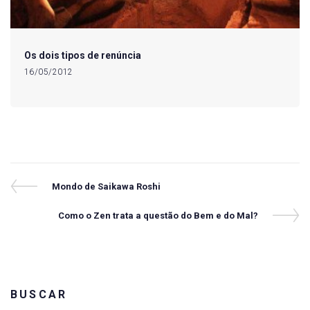
Os dois tipos de renúncia
16/05/2012
Navegação
Previous
Mondo de Saikawa Roshi
Post
de
Next
Como o Zen trata a questão do Bem e do Mal?
Post
Post
BUSCAR