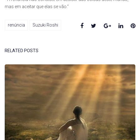
mas em aceitar que elas se vão.”
Facebook
Twitter
Google+
Linked
Pi
renúncia
Suzuki Roshi
RELATED POSTS