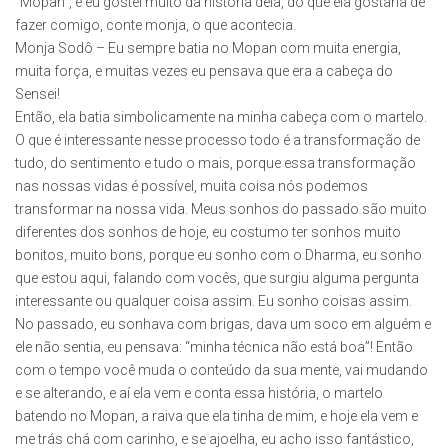
“Mopan”, e eu gostei muito da história dela, do que ela gostaria de
fazer comigo, conte monja, o que acontecia.
Monja Sodô – Eu sempre batia no Mopan com muita energia,
muita força, e muitas vezes eu pensava que era a cabeça do
Sensei!
Então, ela batia simbolicamente na minha cabeça com o martelo.
O que é interessante nesse processo todo é a transformação de
tudo, do sentimento e tudo o mais, porque essa transformação
nas nossas vidas é possível, muita coisa nós podemos
transformar na nossa vida. Meus sonhos do passado são muito
diferentes dos sonhos de hoje, eu costumo ter sonhos muito
bonitos, muito bons, porque eu sonho com o Dharma, eu sonho
que estou aqui, falando com vocês, que surgiu alguma pergunta
interessante ou qualquer coisa assim. Eu sonho coisas assim.
No passado, eu sonhava com brigas, dava um soco em alguém e
ele não sentia, eu pensava: “minha técnica não está boa”! Então
com o tempo você muda o conteúdo da sua mente, vai mudando
e se alterando, e aí ela vem e conta essa história, o martelo
batendo no Mopan, a raiva que ela tinha de mim, e hoje ela vem e
me trás chá com carinho, e se ajoelha, eu acho isso fantástico,