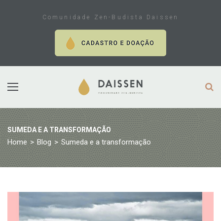
Skip
to
Comunidade Zen-Budista Daissen
content
SUMEDA E A TRANSFORMAÇÃO
Home
>
Blog
>
Sumeda e a transformação