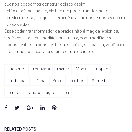
que nós possamos construir coisas assim.
Então a prática budista, ela tem um poder transformador,
acreditem nisso, porque é a experiência que nós temos vivido em
nossas vidas.
Esse poder transformador da prática não é mágica, é técnica,
você senta, pratica, modifica sua mente, pode modificar seu
inconsciente, seu consciente, suas ações, seu carma, você pode
alterar não só a sua vida quanto o mundo inteiro.
budismo
Dipankara
mente
Monja
mopan
mudança
prática
Sodô
sonhos
Sumeda
tempo
transformação
zen
Facebook
Twitter
Google+
LinkedIn
Pinterest
RELATED POSTS