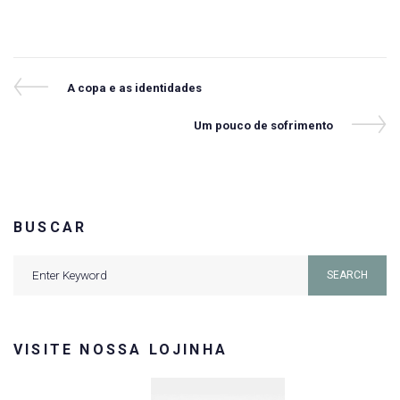
Navegação
Previous
A copa e as identidades
Post
de
Next
Um pouco de sofrimento
Post
Post
BUSCAR
Search
SEARCH
for:
VISITE NOSSA LOJINHA