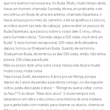
que nós tivemos na nossa era, foi Buda. Muito, muito tempo atrás,
havia um homem chamado Sumeda, ele era um praticante, e ele
encontrou um Buda de uma era anterior, chamado Dipankara, e
havia uma poça no meio do caminho, e ele se ajoelhou e colocou
as mãos assim (ao lado da cabeça), para receber os passos do
Buda Dipankara, que passou sobre o corpo dele. E virou, olhou
para Sumeda e disse, “Sumeda, daqui a 500 vidas, você será um
Buda”. E esse homem excepcional, 500 vidas de Bodhisattva
depois, tornou-se Shakyamuni Buda. Quando ele se tornou
Shakyamuni Buda, ele lembrou-se das 500 vidas, então, não tenha
pressa. 500 vidas para Buda!
Mas eu posso dizer uma outra coisa: nessa vida dá pra mudar
muita coisa, muita coisa.
Veja monja Sodô, ela esperou 4 anos pra ser Monja, porque
depois de 2 anos ela perdeu a paciência comigo, no dia seguinte
voltou, pediu desculpas e disse – “Monge eu queria voltar, como
eu faço”? E eu disse: “Mais dois anos”. E esses tempos nós
estávamos em retiro e ela contou uma história de uma madeira
que a gente bate com martelo para chamar os alunos, chama-se