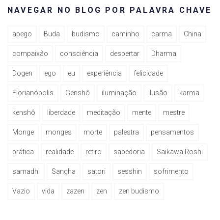
NAVEGAR NO BLOG POR PALAVRA CHAVE
apego
Buda
budismo
caminho
carma
China
compaixão
consciência
despertar
Dharma
Dogen
ego
eu
experiência
felicidade
Florianópolis
Genshô
iluminação
ilusão
karma
kenshô
liberdade
meditação
mente
mestre
Monge
monges
morte
palestra
pensamentos
prática
realidade
retiro
sabedoria
Saikawa Roshi
samadhi
Sangha
satori
sesshin
sofrimento
Vazio
vida
zazen
zen
zen budismo